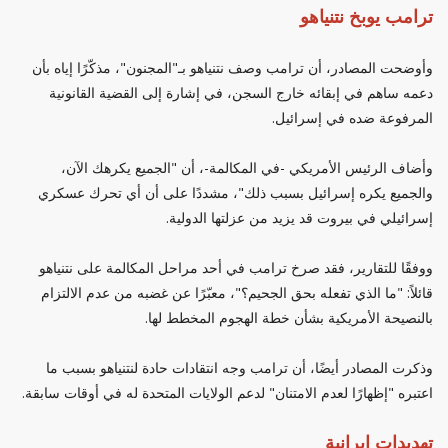
ترامب يوبخ نتنياهو
وأوضحت المصادر، أن ترامب وصف نتنياهو بـ"المجنون"، مذكّرًا إياه بأن
دعمه ساهم في إبقائه خارج السجن، في إشارة إلى القضية القانونية
المرفوعة ضده في إسرائيل.
وأضاف الرئيس الأمريكي -في المكالمة-، أن "الجميع يكرهك الآن،
والجميع يكره إسرائيل بسبب ذلك"، مشددًا على أن أي تحرك عسكري
إسرائيلي في بيروت قد يزيد من عزلتها الدولية.
ووفقًا للتقارير، فقد صرخ ترامب في أحد مراحل المكالمة على نتنياهو
قائلاً: "ما الذي تفعله بحق الجحيم؟"، معبّرًا عن غضبه من عدم الالتزام
بالنصيحة الأمريكية بشأن خطة الهجوم المخطط لها.
وذكرت المصادر أيضًا، أن ترامب وجه انتقادات حادة لنتنياهو بسبب ما
اعتبره "إظهارًا لعدم الامتنان" لدعم الولايات المتحدة له في أوقات سابقة.
تهديدات إيرانية