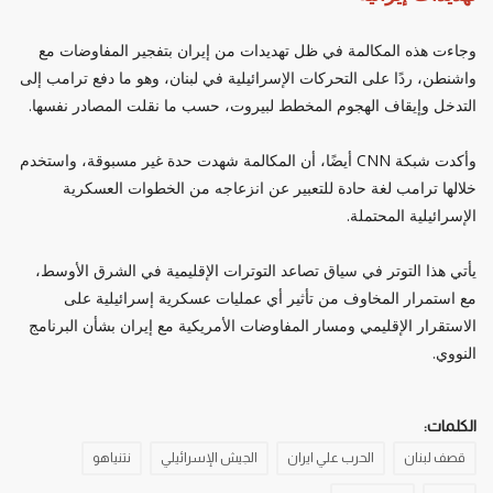
وجاءت هذه المكالمة في ظل تهديدات من إيران بتفجير المفاوضات مع
واشنطن، ردًا على التحركات الإسرائيلية في لبنان، وهو ما دفع ترامب إلى
التدخل وإيقاف الهجوم المخطط لبيروت، حسب ما نقلت المصادر نفسها.
وأكدت شبكة CNN أيضًا، أن المكالمة شهدت حدة غير مسبوقة، واستخدم
خلالها ترامب لغة حادة للتعبير عن انزعاجه من الخطوات العسكرية
الإسرائيلية المحتملة.
يأتي هذا التوتر في سياق تصاعد التوترات الإقليمية في الشرق الأوسط،
مع استمرار المخاوف من تأثير أي عمليات عسكرية إسرائيلية على
الاستقرار الإقليمي ومسار المفاوضات الأمريكية مع إيران بشأن البرنامج
النووي.
الكلمات:
قصف لبنان
الحرب علي ايران
الجيش الإسرائيلي
نتنياهو