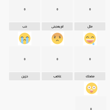
0
0
0
مثل
لم يعجبنى
حب
0
0
0
مضحك
غاضب
حزين
0