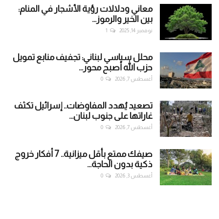
معاني ودلالات رؤية الأشجار في المنام:
بين الخير والرموز...
نوفمبر 14, 2025
1
محلل سياسي لبناني: تجفيف منابع تمويل
حزب الله أصبح محور...
أغسطس 7, 2026
0
تصعيد يُهدد المفاوضات.. إسرائيل تكثف
غاراتها على جنوب لبنان...
أغسطس 7, 2026
0
صيفك ممتع بأقل ميزانية.. 7 أفكار خروج
ذكية بدون الحاجة...
أغسطس 3, 2026
0