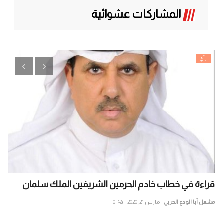
المشاركات عشوائية
رأي
قراءة في خطاب خادم الحرمين الشريفين الملك سلمان
ال
داخ
مشعل أبا الودع الحربي
مارس 21, 2020
0
الع