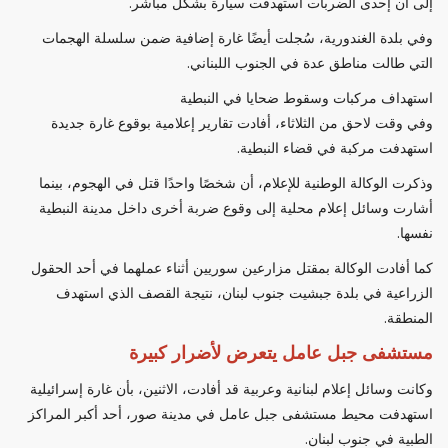
إلى أن إحدى الضربات استهدفت سيارة بشكل مباشر.
وفي بلدة الغندورية، سُجلت أيضًا غارة إضافية ضمن سلسلة الهجمات
التي طالت مناطق عدة في الجنوب اللبناني.
استهداف مركبات وسقوط ضحايا في النبطية
وفي وقت لاحق من الثلاثاء، أفادت تقارير إعلامية بوقوع غارة جديدة
استهدفت مركبة في قضاء النبطية.
وذكرت الوكالة الوطنية للإعلام، أن شخصًا واحدًا قتل في الهجوم، بينما
أشارت وسائل إعلام محلية إلى وقوع ضربة أخرى داخل مدينة النبطية
نفسها.
كما أفادت الوكالة بمقتل مزارعين سوريين أثناء عملهما في أحد الحقول
الزراعية في بلدة جبشيت جنوب لبنان، نتيجة القصف الذي استهدف
المنطقة.
مستشفى جبل عامل يتعرض لأضرار كبيرة
وكانت وسائل إعلام لبنانية وعربية قد أفادت، الاثنين، بأن غارة إسرائيلية
استهدفت محيط مستشفى جبل عامل في مدينة صور، أحد أكبر المراكز
الطبية في جنوب لبنان.