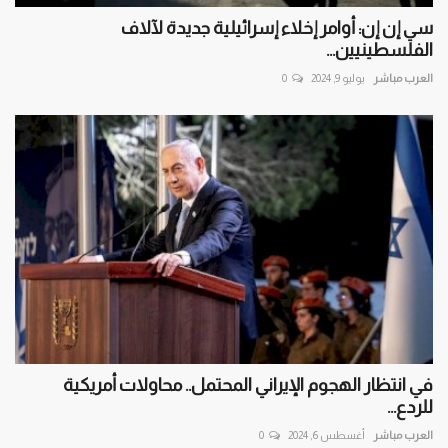
سي إن إن: أوامر إخلاء إسرائيلية جديدة لآلاف
الفلسطينيين...
العرب مباشر
يوليو 9, 2024
0
في انتظار الهجوم الإيراني المحتمل.. محاولات أمريكية
للردع...
العرب مباشر
أغسطس 6, 2024
0