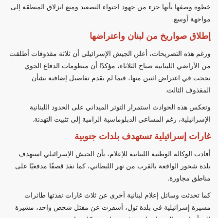
خطوة وصفها بأنها جزء من جهود احتواء التصعيد ومنع انزلاق المنطقة إلى
مواجهة أوسع.
إطلاق صواريخ من لبنان واعتراضها
ورغم هذه التصريحات، أعلن الجيش الإسرائيلي أن ثلاثة مقذوفات أطلقت
من الأراضي اللبنانية صباح الثلاثاء، مؤكدًا أن منظومات الدفاع الجوي
نجحت في اعتراض اثنين منها، فيما لم يقدم تفاصيل إضافية بشأن
المقذوف الثالث.
وتعكس هذه الحوادث استمرار التوتر الميداني على الحدود اللبنانية
الإسرائيلية، رغم المساعي الدبلوماسية الرامية إلى تثبيت التهدئة.
غارات إسرائيلية تستهدف بلدات جنوبية
أفادت الوكالة الوطنية اللبنانية للإعلام، بأن الجيش الإسرائيلي استهدف
بلدة شحور الواقعة بالقرب من نهر الليطاني، كما نفذ قصفًا مدفعيًا على
مناطق مجاورة.
كما تحدثت وسائل إعلام لبنانية أخرى عن ثلاث غارات نفذتها طائرات
مسيرة إسرائيلية في بلدة تول، أسفرت عن مقتل شخص واحد، مشيرة