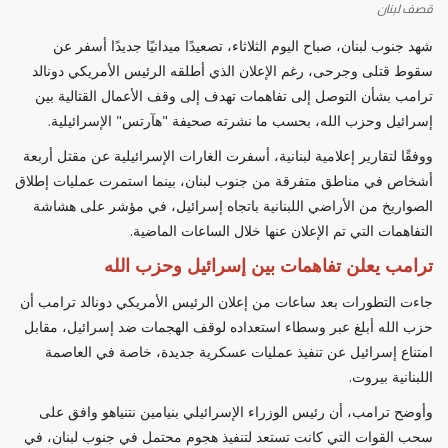
قصف لبنان
شهد جنوب لبنان، صباح اليوم الثلاثاء، تصعيدًا ميدانيًا جديدًا أسفر عن
سقوط قتلى وجرحى، رغم الإعلان الذي أطلقه الرئيس الأمريكي دونالد
ترامب بشأن التوصل إلى تفاهمات تهدف إلى وقف الأعمال القتالية بين
إسرائيل وحزب الله، بحسب ما نشرته صحيفة "هآرتس" الإسرائيلية.
ووفقًا لتقارير إعلامية لبنانية، أسفرت الغارات الإسرائيلية عن مقتل أربعة
أشخاص في مناطق متفرقة من جنوب لبنان، بينما استمرت عمليات إطلاق
الصواريخ من الأراضي اللبنانية باتجاه إسرائيل، في مؤشر على هشاشة
التفاهمات التي تم الإعلان عنها خلال الساعات الماضية.
ترامب يعلن تفاهمات بين إسرائيل وحزب الله
جاءت التطورات بعد ساعات من إعلان الرئيس الأمريكي دونالد ترامب أن
حزب الله أبلغ عبر وسطاء استعداده لوقف الهجمات ضد إسرائيل، مقابل
امتناع إسرائيل عن تنفيذ عمليات عسكرية جديدة، خاصة في العاصمة
اللبنانية بيروت.
وأوضح ترامب، أن رئيس الوزراء الإسرائيلي بنيامين نتنياهو وافق على
سحب القوات التي كانت تستعد لتنفيذ هجوم محتمل في جنوب لبنان، في