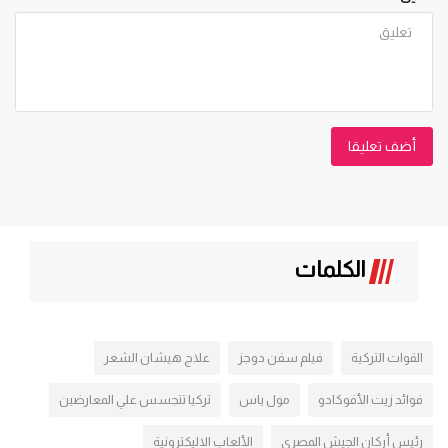
أضف تعليقا
الكلمات
القوات التركية
فيلم سفن دوجز
علاج هيشان الشعر
فوائد زيت الأفوكادو
مول ياس
تركيا تتجسس علي المعارضين
رئيس أركان الجيش المصري
الألعاب الاليكترونية