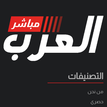
التصنيفات
من نحن
حصري