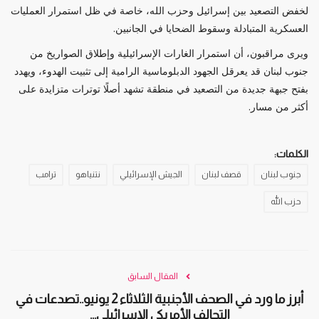
لخفض التصعيد بين إسرائيل وحزب الله، خاصة في ظل استمرار العمليات
العسكرية المتبادلة وسقوط الضحايا في الجانبين.
ويرى مراقبون، أن استمرار الغارات الإسرائيلية وإطلاق الصواريخ من
جنوب لبنان قد يعرقل الجهود الدبلوماسية الرامية إلى تثبيت الهدوء، ويهدد
بفتح جبهة جديدة من التصعيد في منطقة تشهد أصلًا توترات متزايدة على
أكثر من مسار.
الكلمات:
جنوب لبنان
قصف لبنان
الجيش الإسرائيلي
نتنياهو
ترامب
حزب الله
المقال السابق
أبرز ما ورد في الصحف الأجنبية الثلاثاء 2 يونيو..تصدعات في
التحالف الأمريكي الإسرائيلي...