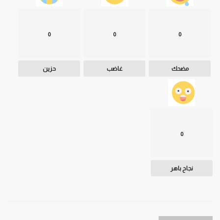
0
0
0
مضحك
غاضب
حزين
0
نجاح باهر