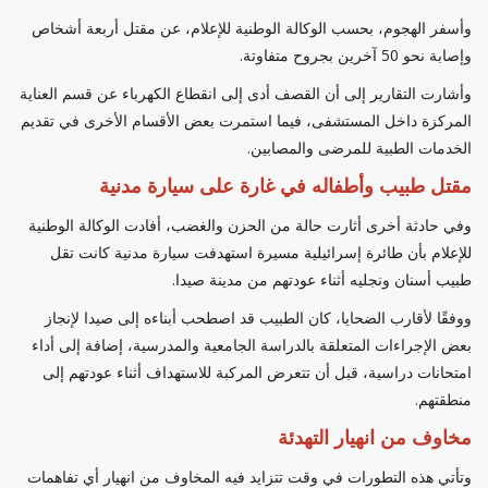
وأسفر الهجوم، بحسب الوكالة الوطنية للإعلام، عن مقتل أربعة أشخاص
وإصابة نحو 50 آخرين بجروح متفاوتة.
وأشارت التقارير إلى أن القصف أدى إلى انقطاع الكهرباء عن قسم العناية
المركزة داخل المستشفى، فيما استمرت بعض الأقسام الأخرى في تقديم
الخدمات الطبية للمرضى والمصابين.
مقتل طبيب وأطفاله في غارة على سيارة مدنية
وفي حادثة أخرى أثارت حالة من الحزن والغضب، أفادت الوكالة الوطنية
للإعلام بأن طائرة إسرائيلية مسيرة استهدفت سيارة مدنية كانت تقل
طبيب أسنان ونجليه أثناء عودتهم من مدينة صيدا.
ووفقًا لأقارب الضحايا، كان الطبيب قد اصطحب أبناءه إلى صيدا لإنجاز
بعض الإجراءات المتعلقة بالدراسة الجامعية والمدرسية، إضافة إلى أداء
امتحانات دراسية، قبل أن تتعرض المركبة للاستهداف أثناء عودتهم إلى
منطقتهم.
مخاوف من انهيار التهدئة
وتأتي هذه التطورات في وقت تتزايد فيه المخاوف من انهيار أي تفاهمات