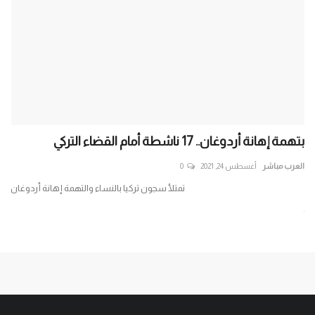
بتهمة إهانة أردوغان.. 17 ناشطة أمام القضاء التركي
متج
العرب مباشر
أغسطس 24, 2021
0
الع
تمتلأ سجون تركيا بالنساء والتهمة إهانة أردوغان
جر