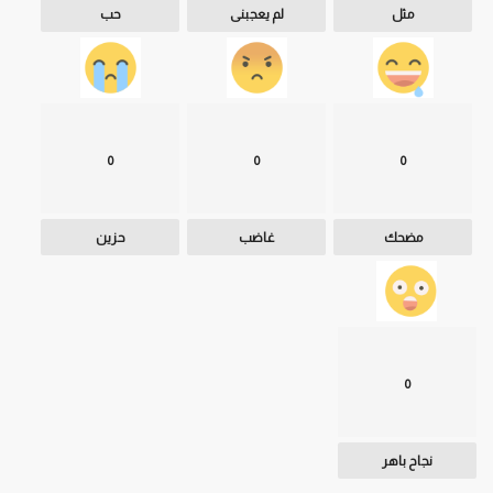
مثل
لم يعجبنى
حب
0
0
0
مضحك
غاضب
حزين
0
نجاح باهر