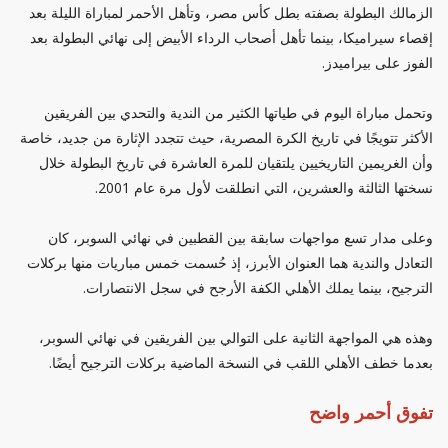
الزمالك البطولة بصفته بطل كأس مصر، وتأهل الأحمر لمباراة الليلة بعد
إقصاء سيراميكا، بينما تأهل أصحاب الرداء الأبيض إلى نهائي البطولة بعد
الفوز على بيراميدز.
وتحمل مباراة اليوم في طياتها الكثير من الندية والتحدي بين الفريقين
الأكثر تتويجًا في تاريخ الكرة المصرية، حيث تتجدد الإثارة من جديد، خاصة
وأن الغريمين التاريخيين يلتقيان للمرة العاشرة في تاريخ البطولة خلال
نسختها الثالثة والعشرين، التي انطلقت لأول مرة عام 2001.
وعلى مدار تسع مواجهات سابقة بين القطبين في نهائي السوبر، كان
التعادل والندية هما العنوان الأبرز، إذ حُسمت خمس مباريات منها بركلات
الترجيح، بينما يملك الأهلي الكفة الأرجح في سجل الانتصارات.
وهذه هي المواجهة الثانية على التوالي بين الفريقين في نهائي السوبر،
بعدما خطف الأهلي اللقب في النسخة الماضية بركلات الترجيح أيضًا.
تفوق أحمر واضح