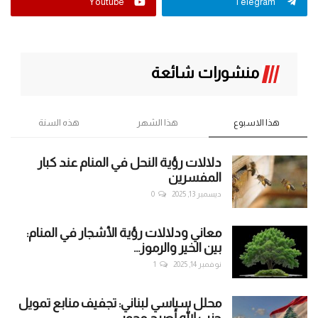
Youtube
Telegram
منشورات شائعة
هذا الاسبوع
هذا الشهر
هذه السنة
دلالات رؤية النحل في المنام عند كبار
المفسرين
ديسمبر 13, 2025
0
معاني ودلالات رؤية الأشجار في المنام:
بين الخير والرموز...
نوفمبر 14, 2025
1
محلل سياسي لبناني: تجفيف منابع تمويل
حزب الله أصبح محور...