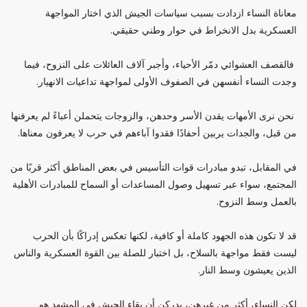
معاناة النساء ازدادت بسبب سياسات الجيش الذي اختار المواجهة
العسكرية بدل الانخراط في حوار وطني حقيقي.
فالقصف العشوائي دمّر الأحياء، وأجبر آلاف العائلات على النزوح، فيما
وجدت النساء أنفسهن في الصفوف الأولى لمواجهة تداعيات الانهيار.
نحن نرى الأمهات يقدن الأسر وحدهن، والزوجات يتحملن أعباءً لم يعرفنها
من قبل، والجدات يربين أحفادًا فقدوا آباءهم في حرب لا يعرفون معناها.
في المقابل، تبدو مبادرات قوات التأسيس في بعض المناطق أكثر قربًا من
المجتمع، سواء عبر تسهيل وصول المساعدات أو السماح للمبادرات الأهلية
بالعمل وسط النزوح.
قد لا تكون هذه الجهود كاملة أو كافية، لكنها تعكس إدراكًا بأن الحرب
ليست فقط مواجهة بالسلاح، بل اختبار للصلة بين القوة العسكرية والناس
الذين يعيشون وسط النار.
لكن النساء، أكثر من غيرهن، يدركن أن بقاء الجيش في المشهد هو