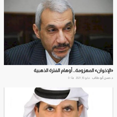
«الإخوان» المهزومة... أوهام الفترة الذهبية
د. حسن أبو طالب
مايو 18, 2021
0