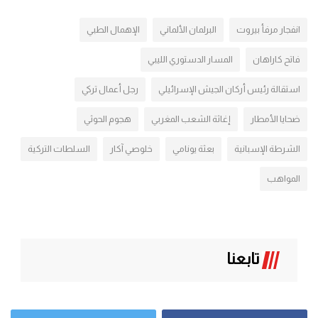
انفجار مرفأ بيروت
البرلمان الألماني
الإهمال الطبي
فاتح كاراهان
المسار الدستوري الليبي
استقالة رئيس أركان الجيش الإسرائيلي
رجل أعمال تركي
ضحايا الأمطار
إغاثة الشعب المغربي
هجوم الحوثي
الشرطة الإسبانية
بعثة يونامي
خلوصي آكار
السلطات التركية
المواهب
تابعنا