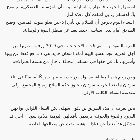
استمرار للحرب. فالتجارب السابقة أثبتت أن المؤسسة العسكرية لم تفتح
بابًا للاستقرار، بل أغلقت كل نافذة أمل.
النساء اليوم يعرفن أن السلام لن يأتي إلا حين يعلو صوت المدنيين، وتفتح
الطريق أمام بديل سياسي جديد بعيد عن منطق القوة والوصاية.
المرأة السودانية، التي قادت الاحتجاجات في 2019 ورفعت صوتها من
أجل الحرية، تجد نفسها اليوم أمام امتحان جديد. هي لا تدافع فقط عن بيتها
وأسرتها، بل عن حقها في مستقبل مختلف، خالٍ من هيمنة الجنرالات.
ومن رحم هذه المعاناة، قد يولد دور جديد يجعلها شريكًا أساسيًا في بناء
سودان ما بعد الحرب، سودان يتجاوز حكم السلاح ويمنح المجتمع، وفي
مقدمته النساء، الكلمة الأولى.
نحن نعرف أن هذه الطريق لن تكون سهلة، لكن النساء اللواتي يواجهن
النزوح والجوع والخوف، يرسمن بأفعالهن اليومية ملامح سودان آخر، قد
يتشكل غداً بعيداً عن قيادات هشة تبحث عن مصالحها الخاصة
بقلم: سارة عثمان