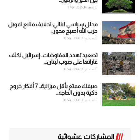
بين الخير والرموز...
نوفمبر 14, 2025
1
محلل سياسي لبناني: تجفيف منابع تمويل
حزب الله أصبح محور...
أغسطس 7, 2026
0
تصعيد يُهدد المفاوضات.. إسرائيل تكثف
غاراتها على جنوب لبنان...
أغسطس 7, 2026
0
صيفك ممتع بأقل ميزانية.. 7 أفكار خروج
ذكية بدون الحاجة...
أغسطس 3, 2026
0
المشاركات عشوائية