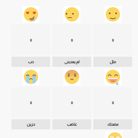
0
0
0
مثل
لم يعجبنى
حب
0
0
0
مضحك
غاضب
حزين