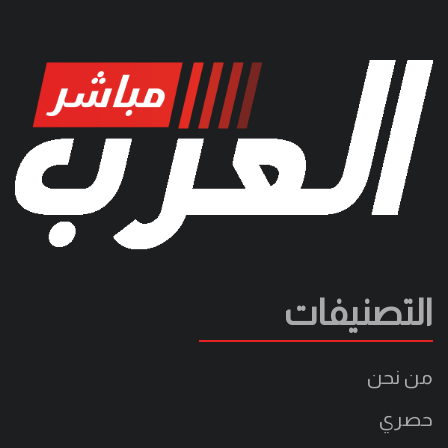
التصنيفات
من نحن
حصري