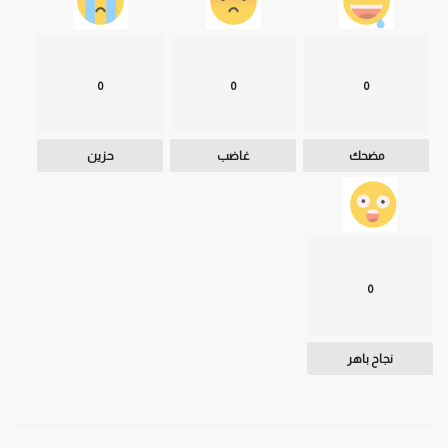
0
0
0
مضحك
غاضب
حزين
0
نجاح باهر