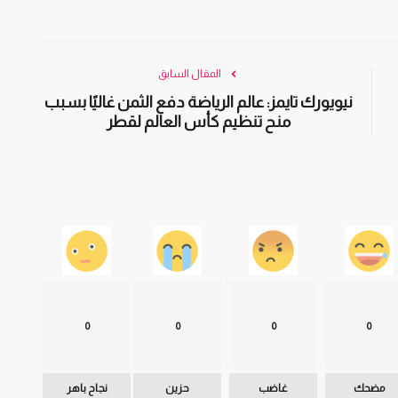
المقال السابق
نيويورك تايمز: عالم الرياضة دفع الثمن غاليًا بسبب
منح تنظيم كأس العالم لقطر
0
0
0
0
مضحك
غاضب
حزين
نجاح باهر