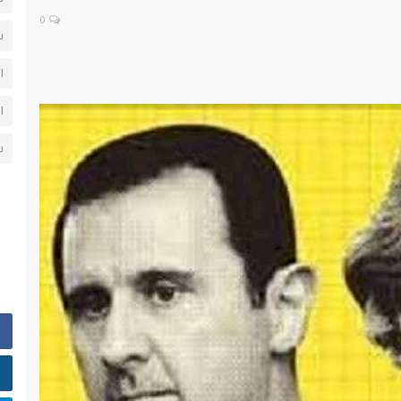
0
س
ا
ا
ش