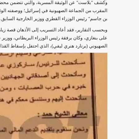
المقرب من الجماعة الصهيونية في إسرائيل؛ ووصفته الوثي
بن جاسم" رئيس الوزراء القطري ووزير الخارجية السابق.
وبحسب التقارير، فقد أعاد التسريب إلى الأذهان قصة زيارة
على بنغازي، وكان برفقة رئيس الوزراء البريطاني، ووزي
الصهيوني (برنارد هنري ليفي)، الذي احتفل بإسقاط القذاف
أسعار الذهب اليوم الأربعاء 10 سبتمبر في الدول
كاظم الساهر يكشف تفاصيل صادمة عن بد
نمت في المقاهي...
العرب مباشر
يونيو 10, 2026
0
 العربية
كاظم الساهر يكشف تفاصيل صادمة عن بداياته: نمت في
وعملت مقابل 5 دنانير