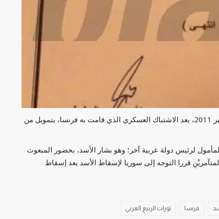
كما أشارت الوثيقة إلى سقوط طرابلس الليبية في سبتمبر 2011، بعد الاشتباك العسكري الذي قامت به فرنسا، بتمويل من
مأمول لرئيس دولة عربية آخر؛ وهو بشار الأسد، بحضور المبعوث
المتآمريْنِ قررا التوجه إلى سوريا لإسقاط الأسد بعد إسقاط
سد
فرنسا
ثورات الربيع العربي