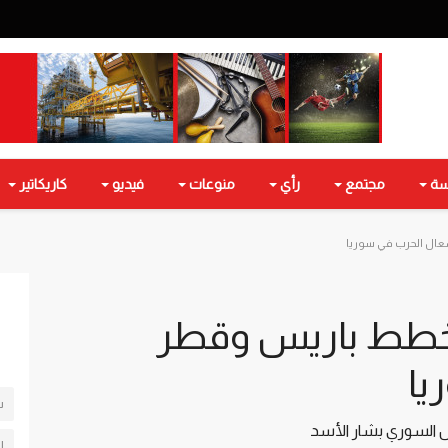
سة
مجتمع
رأي
منوعات
فيديو
كاريكاتير
ال الحرب في سوريا
طط باريس وقطر
يا
س
 السوري بشار الأسد
ل