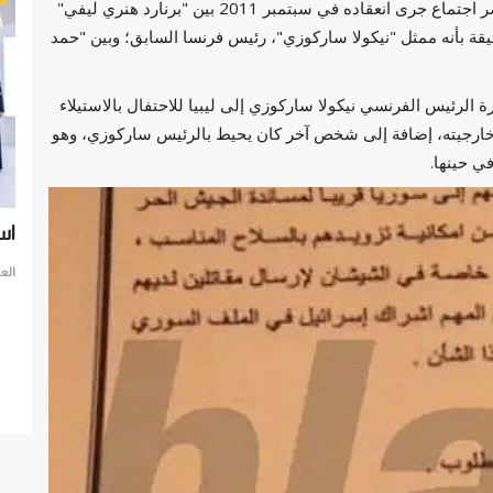
وكشف "بلاست" عن الوثيقة المسربة، والتي تتضمن محضر اجتماع جرى انعقاده في سبتمبر 2011 بين "برنارد هنري ليفي"
قة بأنه ممثل "نيكولا ساركوزي"، رئيس فرنسا السابق؛ وبين "حمد
 الرئيس الفرنسي نيكولا ساركوزي إلى ليبيا للاحتفال بالاستيلاء
ر خارجيته، إضافة إلى شخص آخر كان يحيط بالرئيس ساركوزي، وهو
ي حينها.
اياته:
استشراف المستقبل .. دبي تحتضن حكومات العالم
حر
في
العرب مباشر
فبراير 13, 2023
0
الع
تحتضن دبي حكومات العالم
 المقاهي
حرب
مفا