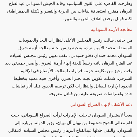
وطرحت القاهرة على القوى السياسية وقائد الجيش السوداني عبدالفتاح
البرهان مقترح استضافة لقاءات بين الحرية والتغيير والكتلة الديمقراطية،
لكنه قوبل برفض ائتلاف الحرية والتغيير.
معالجة الأزمة السودانية
من جانبه، طالب رئيس المجلس الأعلى لنظارات البجا والعموديات
المستقلة محمد الأمين ترك، بتنحية رئيس لجنة معالجة أزمة شرق
السودان محمد حمدان دقلو حميدتي، عقب تعيين رئيس مجلس السيادة
عبد الفتاح البرهان نائبه رئيساً للجنة إنهاء أزمة الشرق، وأصدر حميدتي بعد
وقت وجيز من تكليفه حزمة قرارات لمعالجة الأوضاع في الإقليم
الشرقي، شملت تكوين لجنة لجبر الضرر، وأخرى فنية معنية بتخطيط
الحدود الإدارية للقبائل والنظارات لكن ترسيم الحدود قبليا أثار نقاشات
حادة واعتراضات صريحة عليه من قبائل معروفة.
دعم الأشقاء لإنهاء الصراع السوداني
سعياً لاستقرار السودان تدخلت الإمارات لرأب الصراع السوداني، حيث
قام معالي الشيخ شخبوط بن نهيان آل نهيان، وزير الدولة، بزيارة إلى
السودان، والتقى خلالها عبدالفتاح البرهان رئيس مجلس السيادة الانتقالي