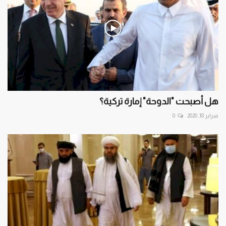
هل أصبحت "الدوحة" إمارة تركية؟
فبراير 18, 2020
0