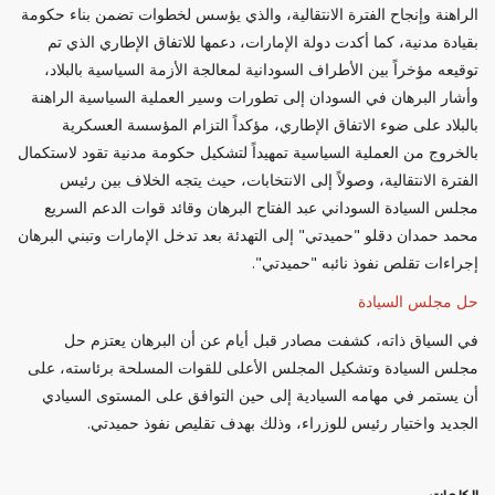
الراهنة وإنجاح الفترة الانتقالية، والذي يؤسس لخطوات تضمن بناء حكومة
بقيادة مدنية، كما أكدت دولة الإمارات، دعمها للاتفاق الإطاري الذي تم
توقيعه مؤخراً بين الأطراف السودانية لمعالجة الأزمة السياسية بالبلاد،
وأشار البرهان في السودان إلى تطورات وسير العملية السياسية الراهنة
بالبلاد على ضوء الاتفاق الإطاري، مؤكداً التزام المؤسسة العسكرية
بالخروج من العملية السياسية تمهيداً لتشكيل حكومة مدنية تقود لاستكمال
الفترة الانتقالية، وصولاً إلى الانتخابات، حيث يتجه الخلاف بين رئيس
مجلس السيادة السوداني عبد الفتاح البرهان وقائد قوات الدعم السريع
محمد حمدان دقلو "حميدتي" إلى التهدئة بعد تدخل الإمارات وتبني البرهان
إجراءات تقلص نفوذ نائبه "حميدتي".
حل مجلس السيادة
في السياق ذاته، كشفت مصادر قبل أيام عن أن البرهان يعتزم حل
مجلس السيادة وتشكيل المجلس الأعلى للقوات المسلحة برئاسته، على
أن يستمر في مهامه السيادية إلى حين التوافق على المستوى السيادي
الجديد واختيار رئيس للوزراء، وذلك بهدف تقليص نفوذ حميدتي.