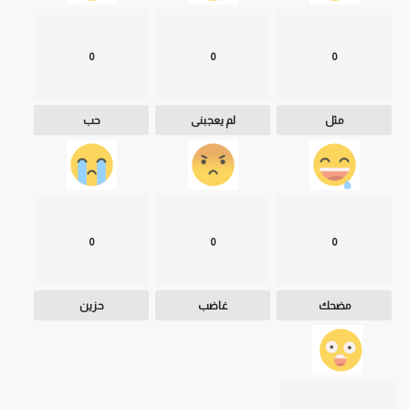
0
0
0
مثل
لم يعجبنى
حب
0
0
0
مضحك
غاضب
حزين