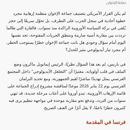
جماعة الإخوان
لم يكن القرار الأمريكي بتصنيف جماعة الإخوان منظمة إرهابية مجرد
خطوة أحادية في سجل الحرب على التطرف، بل تحوّل سريعًا إلى حجر
يُلقى في بركة السياسة الأوروبية الراكدة منذ سنوات، فالقارة التي طالما
ترددت بين مقاربة أمنية صارمة ومنطق الحريات المفتوحة، تجد نفسها
اليوم أمام سؤال وجودي هل باتت جماعة الإخوان خطرًا يستوجب الحظر،
أم مجرد تيار أيديولوجي مثير للجدل؟
في باريس، لم يعد هذا السؤال نظريًا، الرئيس إيمانويل ماكرون وضع
الملف في قلب أولوياته، معتبرًا أن "التغلغل الأيديولوجي" داخل المجتمع
الفرنسي يمثل تهديدًا مباشرًا لقيم الجمهورية، ومع تحديد البرلمان
الفرنسي يوم 22 يناير 2026 موعدًا لمناقشة مشروع إدراج الجماعة على
قائمة الإرهاب الأوروبية، تبدو أوروبا على أعتاب مرحلة جديدة، قد تنهي
سنوات من التردد، وتدفع نحو مقاربة موحدة في مواجهة تنظيم يرى فيه
كثيرون خطرًا ناعمًا، لا يقل أثرًا عن العنف الصريح.
فرنسا في المقدمة