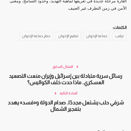
القارة مرحلة جديدة في تعريفها لماهية التهديد، وحدود التسامح، ومعنى
الأمن في زمن التطرف غير العنيف.
الكلمات:
ترامب
جماعة الإخوان
تنظيم الإخوان
حظر جماعة الإخوان
المقال السابق
رسائل سرية متبادلة بين إسرائيل وإيران منعت التصعيد
العسكري.. ماذا حدث خلف الكواليس؟
المادة التالية
شرقي حلب يشتعل مجددًا.. صدام الدولة و«قسد» يهدد
بتفجير الشمال