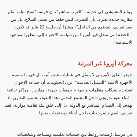
ويتابع البشبيشي في حديثه لـ"العرب مباشر"، إن فرنسا "تفتح الباب أمام
مقاربة جديدة تعترف بأن التطرف ليس فقط من يحمل السلاح، بل من
يعيد تعريف المجتمع من الداخل"، معتبرًا أن جلسة 22 يناير قد تكون
"اللحظة التي تنتقل فيها أوروبا من سياسة الاحتواء إلى منطق المواجهة
الاستباقية".
معركة أوروبا غير المرئية
جوهر القلق الأوروبي لا يتمثل في عمليات عنف آنية، بل في ما تسميه
الأجهزة الأمنية "التسلل الصامت"، ترى الحكومات أن جماعة الإخوان
تستخدم شبكات منظمات واجهة – جمعيات خيرية، مدارس، مراكز ثقافية
– لبناء نفوذ تدريجي داخل المجتمع المدني، هذا النفوذ، بحسب التقارير، لا
يهدف إلى الصدام المباشر مع الدولة، بل إلى خلق بيئة ثقافية موازية، تُعيد
تعريف القيم والمرجعيات داخل أحياء ومجتمعات بعينها.
في فرنسا، رُصدت روابط بين جمعيات تعليمية ومساجد وشخصيات