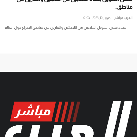
مناطق...
الع
العرب مباشر
أكتوبر 10, 2023
0
يا
يهدد نقص التمويل الملايين من اللاجئين والفارين من مناطق الصراع حول العالم