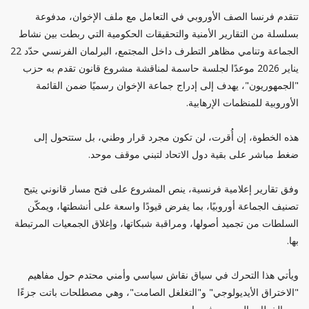
تتقدم فرنسا الصف الأوروبي في التعامل مع ملف الإخوان، مدفوعة
بسلسلة من التقارير الأمنية والتحقيقات الحكومية التي ربطت بين نشاط
الجماعة وتنامي مظاهر التطرف داخل المجتمع، البرلمان الفرنسي حدّد 22
يناير 2026 موعدًا لجلسة حاسمة لمناقشة مشروع قانون تقدم به حزب
"الجمهوريون"، يهدف إلى إدراج جماعة الإخوان رسميًا ضمن القائمة
الأوروبية للمنظمات الإرهابية.
هذه الخطوة، إن أُقرت، لن تكون مجرد قرار وطني، بل ستتحول إلى
ضغط مباشر على بقية دول الاتحاد لتبني موقف موحد.
وفق تقارير إعلامية فرنسية، ينص المشروع على فتح مسار قانوني يتيح
تصنيف الجماعة أوروبيًا، بما يفرض قيودًا واسعة على أنشطتها، ويمكّن
السلطات من تجميد أصولها، ومراقبة شبكاتها، وإغلاق الجمعيات المرتبطة
بها.
ويأتي هذا التحرك في سياق نقاش سياسي وأمني محتدم حول مفاهيم
"الاختراق الأيديولوجي" و"التغلغل الصامت"، وهي مصطلحات باتت جزءًا