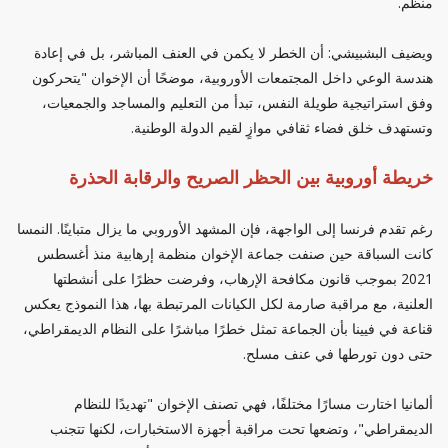
منظم.
ويضيف البشبيشي: أن الخطر لا يكمن في العنف المباشر، بل في إعادة
هندسة الوعي داخل المجتمعات الأوروبية، موضحًا أن الإخوان "يتحركون
وفق استراتيجية طويلة النفس، تبدأ من التعليم والمساجد والجمعيات،
وتستهدف خلق فضاء ثقافي موازٍ لقيم الدولة الوطنية.
خريطة أوروبية بين الحظر الصريح والرقابة الحذرة
رغم تقدم فرنسا إلى الواجهة، فإن المشهد الأوروبي ما يزال متباينًا. النمسا
كانت السباقة حين صنفت جماعة الإخوان منظمة إرهابية منذ أغسطس
2021 بموجب قانون مكافحة الإرهاب، وفرضت حظرًا على أنشطتها
العلنية، مع مراقبة صارمة لكل الكيانات المرتبطة بها، هذا النموذج يعكس
قناعة في فيينا بأن الجماعة تمثل خطرًا مباشرًا على النظام الديمقراطي،
حتى دون تورطها في عنف مسلح.
ألمانيا اختارت مسارًا مختلفًا، فهي تصنف الإخوان "تهديدًا للنظام
الديمقراطي"، وتضعها تحت مراقبة أجهزة الاستخبارات، لكنها تتجنب