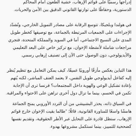
إدراجها رسميًا على قوائم الإرهاب، خشية الطعون أمام المحاكم
الدستورية، وحفاظًا على توازنها القانوني الدقيق بين الأمن والحريات.
في هولندا وبلجيكا، تتوسع الرقابة على مصادر التمويل الخارجي، وتُشدّد
الإجراءات على الجمعيات المرتبطة بالجماعة، مع توصيفها كخطر طويل
المدى على النسيج الاجتماعي، أما في السويد والمملكة المتحدة، فتجري
مراجعات شاملة لأنشطة الإخوان، مع تركيز خاص على البعد التعليمي
والأيديولوجي، دون الوصول حتى الآن إلى تصنيف إرهابي رسمي.
هذا التباين يعكس مأزقًا أوروبيًا عميقًا، كيف يمكن التعامل مع تنظيم يُنظر
إليه كفاعل أيديولوجي طويل النفس، لا يعتمد العنف المباشر، لكنه يُتهم
بإعادة تشكيل الوعي والهوية داخل المجتمعات؟ فرنسا ترى أن الإجابة
تكمن في الحسم، بينما ما تزال دول أخرى تراهن على الاحتواء والمراقبة.
في السياق ذاته، يحذر البشبيشي من أن التردد الأوروبي يمنح الجماعة
هامشًا واسعًا للمناورة القانونية، قائلًا: "طالما بقيت الإخوان خارج قوائم
الإرهاب، ستظل قادرة على التحايل عبر الأطر الحقوقية، وتقديم نفسها
كضححية للتمييز، بينما تستكمل مشروعها بهدوء.