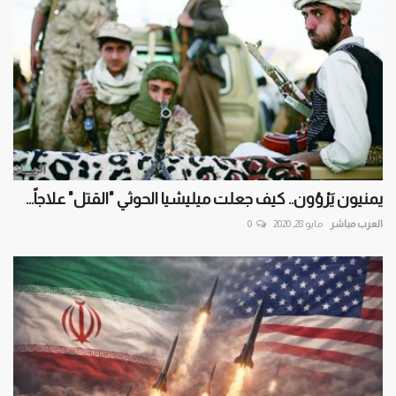
يمنيون يَرْوُون.. كيف جعلت ميليشيا الحوثي "القتل" علاجاً...
العرب مباشر
مايو 28, 2020
0