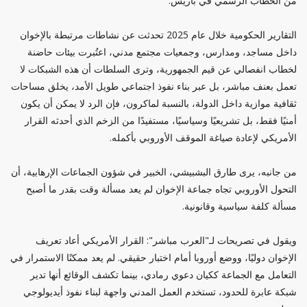
من الخطاب الرسمي في باريس.
التقارير الحكومية خلال عام 2025 تحدثت عن نشاطات مرتبطة بالإخوان
داخل مساجد، ومدارس، وجمعيات مجتمع مدني، اعتُبرت بيئات حاضنة
لخطاب انفصالي عن قيم الجمهورية، وترى السلطات أن هذه الشبكات لا
تعمل بعنف مباشر، بل عبر بناء نفوذ اجتماعي طويل الأمد، يخلق مساحات
ثقافية موازية داخل الدولة، بالنسبة لماكرون، فإن الرد لا يمكن أن يكون
أمنيًا فقط، بل تشريعيًا وسياسيًا، مستفيدًا من الزخم الذي أحدثه القرار
الأمريكي لإعادة صياغة الموقف الأوروبي بأكمله.
من جانبه، يرى طارق البشبيشي، الخبير في شؤون الجماعات الإرهابية، أن
التحول الأوروبي تجاه جماعة الإخوان لم يعد مسألة وقت بقدر ما أصبح
مسألة كلفة سياسية وقانونية.
ويقول في تصريحات لـ"العرب مباشر": القرار الأمريكي أعاد تعريف
الإخوان دوليًا، ووضع أوروبا أمام اختبار حقيقي. لم يعد ممكنًا الاستمرار في
التعامل مع الجماعة ككيان دعوي رمادي، بينما تكشف الوقائع أنها تدير
شبكة عابرة للحدود، تستخدم العمل المدني واجهة لبناء نفوذ أيديولوجي