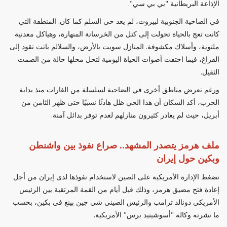
الإذاعة البريطانية "بي بي سي".
في الضاحية الجنوبية لبيروت، لم يعد حي السلم كما كان. المنطقة التي
كانت تعج بالحياة تحولت إلى كتل من الخرسانة المنهارة، وهياكل معدنية
ملتوية، وأسلاك مكشوفة. المنازل سويت بالأرض، والسلالم باتت تقود إلى
الفراغ، فيما اختفت أصوات الحياة اليومية لتحل محلها حالة من الصمت
الثقيل.
ورغم تعرض مناطق أخرى في الضاحية لسلسلة من الغارات منذ بداية
الحرب، أكد السكان أن هذا الحي ظل هادئًا نسبيًا حتى ظهر الثامن من
أبريل، حيث لم يغادر كثيرون منازلهم لعدم توفر بدائل آمنة.
ملف هرمز يتصدر المشهد.. صراع نفوذ بين واشنطن
وبكين حول إيران
تضغط الإدارة الأمريكية على الصين لاستخدام نفوذها لدى إيران من أجل
إعادة فتح مضيق هرمز، وذلك قبل أيام من القمة المرتقبة بين الرئيس
الأمريكي دونالد ترامب والرئيس الصيني شي جين بينغ في بكين، بحسب
ما نشرته وكالة "أسوشيتيد برس" الأمريكية.