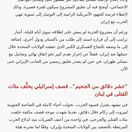
الاجتماعي، أوضح فيه أن تعليق المشروع سيكون لفترة قصيرة، وذلك
لإعطاء فرصة للجهود الأمريكية الرامية إلى التوصل إلى تسوية تنهي
الحرب مع إيران.
ورغم أن مشروع الحرية لم يمض على إطلاقه سوى أيام قليلة، أشار
ترامب إلى أن قراره استند إلى طلب من باكستان ودول أخرى، إضافة
إلى ما وصفه بالنجاح العسكري الكبير الذي حققته الولايات المتحدة خلال
حملتها ضد إيران، فضلاً عن إحراز تقدم كبير نحو اتفاق نهائي وشامل مع
ممثلي طهران، في حين لم يصدر تعليق رسمي من الجانب الإيراني حتى
الآن.
"عشر دقائق من الجحيم".. قصف إسرائيلي يخلّف مئات
القتلى في لبنان
في مشهد يختزل قسوة الحرب، تحولت أحياء كاملة في الضاحية الجنوبية
لبيروت إلى ركام خلال دقائق، بعدما شهدت موجة قصف مكثفة خلفت
مئات القتلى والجرحى، في واحدة من أعنف الضربات منذ اندلاع الحرب
المرتبطة بالتصعيد بين الولايات المتحدة وإيران، وفقًا لما نشرته هيئة