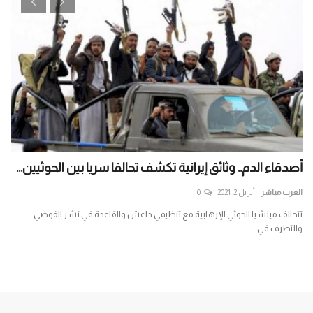
.
أصدقاء الدم.. وثائق إيرانية تكشف تحالفا سريا بين الحوثيين...
طب
موا
العرب مباشر
أبريل 2, 2021
0
الع
تل
تتحالف ميلشيا الحوثي الإرهابية مع تنظيمي داعش والقاعدة في نشر الفوضي
والتطرف في...