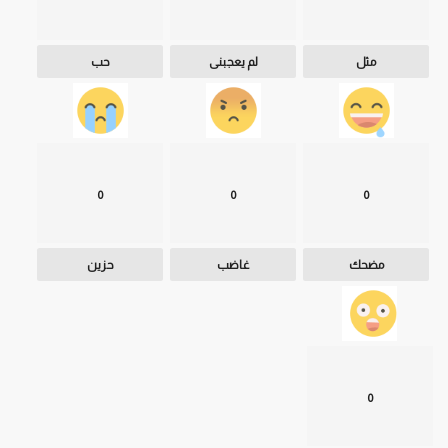
مثل
لم يعجبنى
حب
0
0
0
مضحك
غاضب
حزين
0