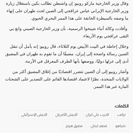
وقال وزير الخارجية ماركو روبيو: إن واشنطن تطالب بكين باستغلال زيارة
وزير الخارجية الإيراني عباس عراقجي إلى الصين لحث طهران على إنهاء
ما وصفه بالسيطرة الخانقة على هذا الممر البحري الحيوي.
وأفادت وكالة أنباء شينخوا الرسمية، بأن وزير الخارجية الصيني وانغ يي
التقى عراقجي يوم الأربعاء.
وخلال إحاطة في البيت الأبيض يوم الثلاثاء، قال روبيو: إنه يأمل أن تنقل
الصين رسالة واضحة إلى إيران، مضيفًا أن ما تقوم به طهران في المضيق
أدى إلى عزلها دوليًا، ووصفها بأنها الطرف المعرقل في الأزمة.
وأشار روبيو إلى أن الصين تتضرر اقتصاديًا من إغلاق المضيق أكثر من
الولايات المتحدة، نظرًا لاعتماد اقتصادها القائم على التصدير على الشحنات
المارة عبر هذا الممر.
الكلمات:
ترامب
الحرب علي ايران
الجيش الأمريكي
الجيش الإسرائيلي
نتنياهو
قصف لبنان
مضيق هرمز