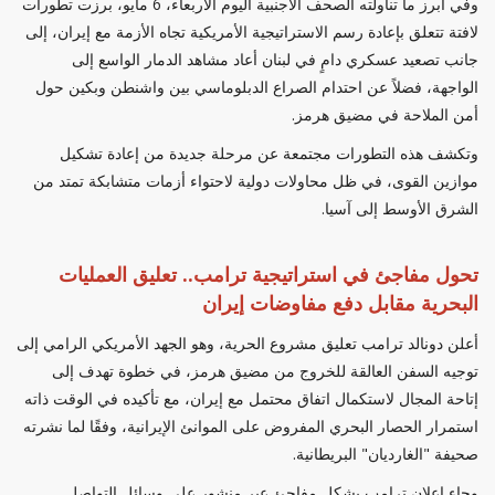
وفي أبرز ما تناولته الصحف الأجنبية اليوم الأربعاء، 6 مايو، برزت تطورات
لافتة تتعلق بإعادة رسم الاستراتيجية الأمريكية تجاه الأزمة مع إيران، إلى
جانب تصعيد عسكري دامٍ في لبنان أعاد مشاهد الدمار الواسع إلى
الواجهة، فضلاً عن احتدام الصراع الدبلوماسي بين واشنطن وبكين حول
أمن الملاحة في مضيق هرمز.
وتكشف هذه التطورات مجتمعة عن مرحلة جديدة من إعادة تشكيل
موازين القوى، في ظل محاولات دولية لاحتواء أزمات متشابكة تمتد من
الشرق الأوسط إلى آسيا.
تحول مفاجئ في استراتيجية ترامب.. تعليق العمليات
البحرية مقابل دفع مفاوضات إيران
أعلن دونالد ترامب تعليق مشروع الحرية، وهو الجهد الأمريكي الرامي إلى
توجيه السفن العالقة للخروج من مضيق هرمز، في خطوة تهدف إلى
إتاحة المجال لاستكمال اتفاق محتمل مع إيران، مع تأكيده في الوقت ذاته
استمرار الحصار البحري المفروض على الموانئ الإيرانية، وفقًا لما نشرته
صحيفة "الغارديان" البريطانية.
وجاء إعلان ترامب بشكل مفاجئ عبر منشور على وسائل التواصل