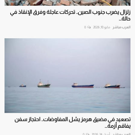
زلزال يضرب جنوب الصين.. تحركات عاجلة وفرق الإنقاذ في
حالة...
العرب مباشر
مايو 18, 2026
0
تصعيد في مضيق هرمز يشل المفاوضات.. احتجاز سفن
يفاقم أزمة...
العرب مباشر
أبريل 24, 2026
0