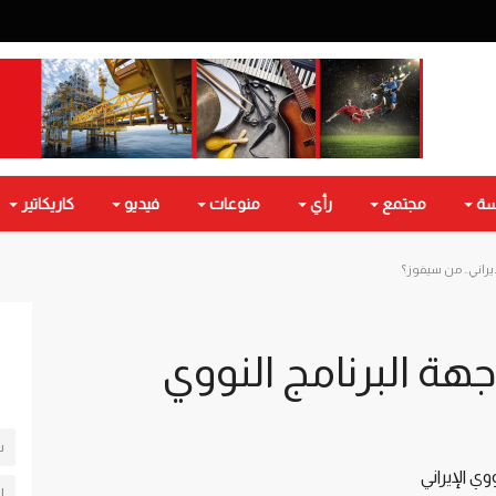
سة
مجتمع
رأي
منوعات
فيديو
كاريكاتير
يراني.. من سيفوز؟
هة البرنامج النووي
س
وي الإيراني
ل