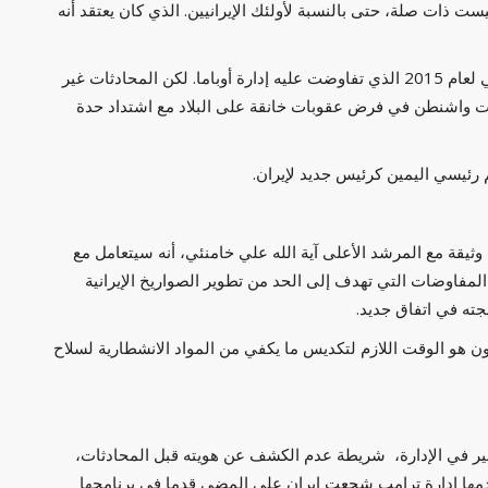
ت ذات صلة، حتى بالنسبة لأولئك الإيرانيين. الذي كان يعتقد أنه
وأوضح بايدن رغبته في إيجاد طريق لإنقاذ الاتفاق التاريخي لعام 2015 الذي تفاوضت عليه إدارة أوباما. لكن المحادثات غير
رت واشنطن في فرض عقوبات خانقة على البلاد مع اشتداد حدة
م رئيسي اليمين كرئيس جديد لإيران.
له علاقات وثيقة مع المرشد الأعلى آية الله علي خامنئي، أنه سيتعامل مع
ًا المفاوضات التي تهدف إلى الحد من تطوير الصواريخ الإيرانية
لجته في اتفاق جديد.
كون هو الوقت اللازم لتكديس ما يكفي من المواد الانشطارية لسلاح
ر في الإدارة، شريطة عدم الكشف عن هويته قبل المحادثات،
دمها إدارة ترامب شجعت إيران على المضي قدما في برنامجها