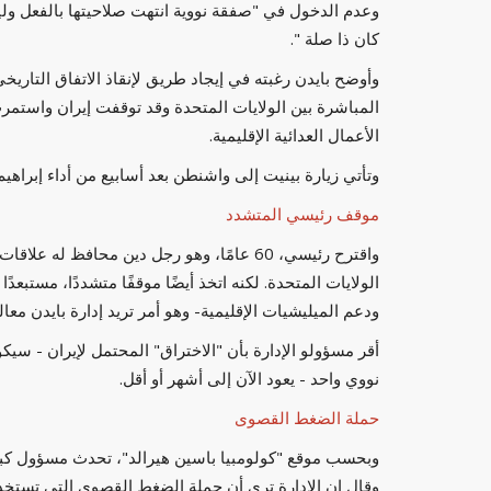
وعدم الدخول في "صفقة نووية انتهت صلاحيتها بالفعل وليس
كان ذا صلة ".
المباشرة بين الولايات المتحدة وقد توقفت إيران واستم
الأعمال العدائية الإقليمية.
وتأتي زيارة بينيت إلى واشنطن بعد أسابيع من أداء إبراهي
موقف رئيسي المتشدد
واقترح رئيسي، 60 عامًا، وهو رجل دين محافظ 
الولايات المتحدة. لكنه اتخذ أيضًا موقفًا متشددًا، مستبعد
ودعم الميليشيات الإقليمية- وهو أمر تريد إدارة بايدن معا
أقر مسؤولو الإدارة بأن "الاختراق" المحتمل لإيران - سي
نووي واحد - يعود الآن إلى أشهر أو أقل.
حملة الضغط القصوى
وبحسب موقع "كولومبيا باسين هيرالد"، تحدث مسؤول كبي
وقال إن الإدارة ترى أن حملة الضغط القصوى التي تستخ