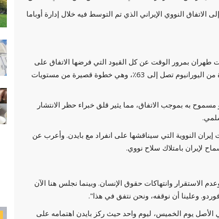
ى الاتفاق النووي الإيراني الذي تم التوسط فيه خلال إدارة أوباما
ب الولايات المتحدة من الاتفاق في 2018، تخلت طهران بمرور الوقت عن كل القيود التي فرضها الاتفاق على
تخصيب اليورانيوم. تقوم الدولة الآن بتخصيب كمية صغيرة من اليورانيوم تصل إلى 63٪، وهي خطوة قصيرة من مستويات
 مسموح به بموجب الاتفاق، مما يثير قلق خبراء حظر الانتشار
لمي.
 إيران النووية التي سيناقشها على انفراد مع بايدن. وأعرب عن
سماح لإيران بامتلاك سلاح نووي.
عدم الاستقرار وانتهاكات حقوق الإنسان. وبينما نجلس هنا الآن
ردو. وعلينا أن نوقفه، ونحن نتفق في هذا".
ي الأصل يوم الخميس، ليوم واحد حيث ركز بايدن اهتمامه على
سياسة