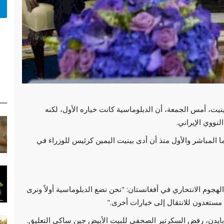
ينيت، أمس الجمعة، أن الدبلوماسية كانت خياره الأول، لكنه
نووي الإيراني.
ا المباشر والأول منذ أن أدى بينيت اليمين كرئيس للوزراء في
هجوم الانتحاري في أفغانستان: "نحن نضع الدبلوماسية أولاً ونرى
 مستعدون للانتقال إلى خيارات أخرى."
 بايدن، رفض السكرتير الصحفي للبيت الأبيض جين ساكي التعليق.