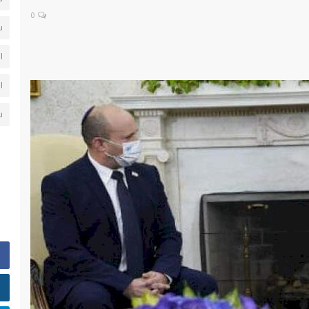
0
س
ا
ا
ش