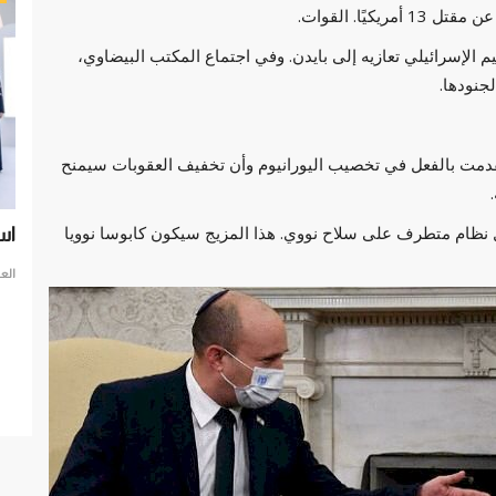
يًا. القوات.
الإسرائيلي تعازيه إلى بايدن. وفي اجتماع المكتب البيضاوي،
لجنودها.
ن تقدمت بالفعل في تخصيب اليورانيوم وأن تخفيف العقوبات سيمنح
ل نظام متطرف على سلاح نووي. هذا المزيج سيكون كابوسا نوويا
اياته:
استشراف المستقبل .. دبي تحتضن حكومات العالم
حر
في
العرب مباشر
فبراير 13, 2023
0
الع
تحتضن دبي حكومات العالم
 المقاهي
حرب
مفا