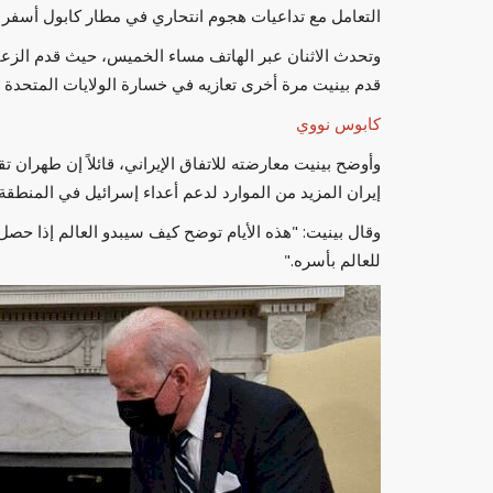
التعامل مع تداعيات هجوم انتحاري في مطار كابول أسفر عن مقتل 13 أمريك
وتحدث الاثنان عبر الهاتف مساء الخميس، حيث قدم الزعيم 
قدم بينيت مرة أخرى تعازيه في خسارة الولايات المتحدة 
كابوس نووي
وأوضح بينيت معارضته للاتفاق الإيراني، قائلاً إن طهرا
إيران المزيد من الموارد لدعم أعداء إسرائيل في المنطقة.
وقال بينيت: "هذه الأيام توضح كيف سيبدو العالم إذا حص
أسعار الذهب اليوم الأربعاء 10 سبتمبر في الدول
كاظم الساهر يكشف تفاصيل صادمة عن بد
للعالم بأسره."
نمت في المقاهي...
العرب مباشر
يونيو 10, 2026
0
 العربية
كاظم الساهر يكشف تفاصيل صادمة عن بداياته: نمت في
وعملت مقابل 5 دنانير