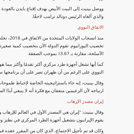
ووصل بينيت إلى البيت الأبيض بهدف إقناع بايدن بالعودة إل
والذي ألغاه الرئيس دونالد ترامب لاحقًا.
الاتفاق النووي
منذ انسحا
الأسلحة، مقارنة بـ 3.67٪ بموجب الصفقة.
كما أنها تشغل أجهزة طرد مركزي أكثر تقدمًا وأكثر مما هو
النووي على الرغم من أن طهران تصر على أن برنامجها س
وقال بينيت، إنه جاء باستراتيجيته الخاصة لإحباط طموحات
ارتياحه لأن الزعيمين متفقان مع فكرة أنه لا ينبغي أبدًا ال
إيران مصدر الإرهاب
وقال بينيت: "إيران هي المصدر الأول في العالم للإرهاب و
يقوم الإيرانيون بتشغيل أجهزة الطرد المركزي في نطنز وفو
وكان قد تم تأجيل الاجتماع، الذي كان من المقرر عقده ف
منوعات