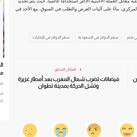
قابل العملة الأجنبية الأكثر استخدامًا عالميًّا، حيث يتم تحديد
المركزي، بناءً على آليات العرض والطلب في السوق، مع الأخذ في
ي مصر
سعر الدولار في السعودية
سعر الدولار في الإمارات
لشراكة مع
وسائل إعلام عالمية: المصريون يرون السيسي
ال
المقال السابق
حصن الأمان والعالم...
مو
ن
فيضانات تضرب شمال المغرب بعد أمطار غزيرة
العرب مباشر
ديسمبر 11, 2023
0
الع
وتشل الحركة بمدينة تطوان
المصريون يرون السيسي حصن الأمان والعالم يعتبره رمز الاستقرار في
است
المنطقة
زيا