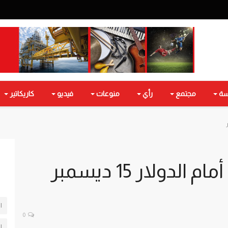
سة
مجتمع
رأي
منوعات
فيديو
كاريكاتير
دولار 15 ديسمبر
ا
0
ا