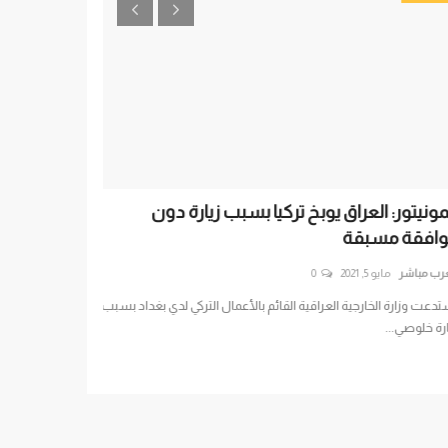
مونيتور: العراق يوبخ تركيا بسبب زيارة دون
دعوى قضائية أم
افقة مسبقة
بدعم الإرهاب
رب مباشر
مايو 5, 2021
0
العرب مباشر
ديسمبر 16, 020
دعت وزارة الخارجية العراقية القائم بالأعمال التركي لدي بغداد بسبب
رة خلوصي...