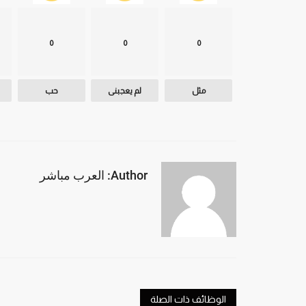
0
0
0
مثل
لم يعجبنى
حب
Author: العرب مباشر
الوظائف ذات الصلة