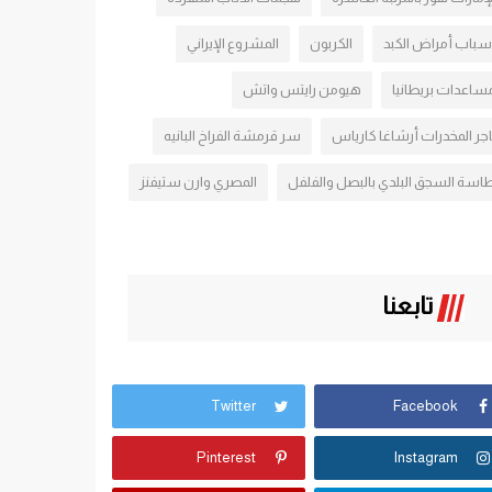
سباب أمراض الكبد
الكربون
المشروع الإيراني
ساعدات بريطانيا
هيومن رايتس واتش
اجر المخدرات أرشاغا كارياس
سر قرمشة الفراخ البانيه
اسة السجق البلدي بالبصل والفلفل
المصري وارن ستيفنز
تابعنا
Twitter
Facebook
Pinterest
Instagram