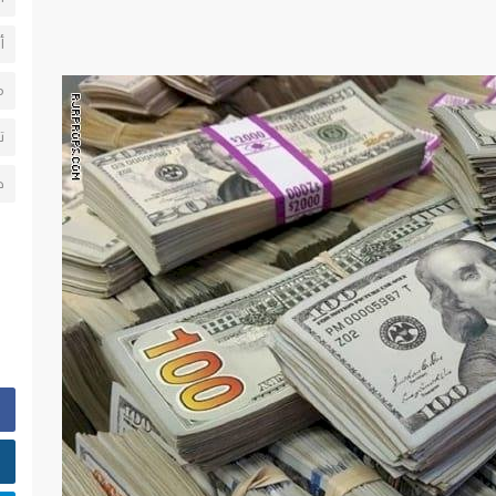
أ
م
ت
ط