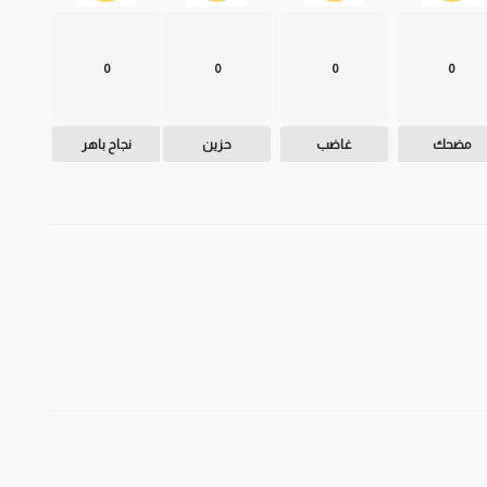
0
0
0
0
مضحك
غاضب
حزين
نجاح باهر