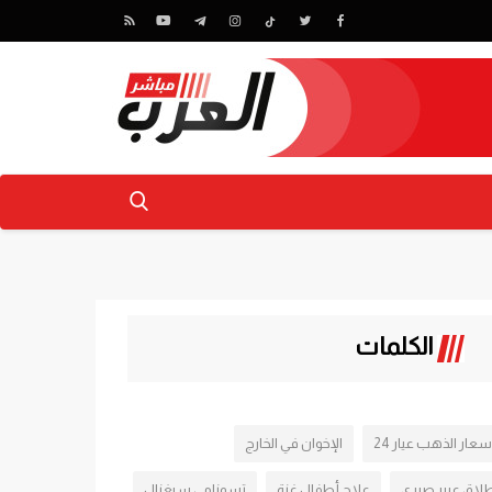
الكلمات
سعار الذهب عيار 24
الإخوان في الخارج
لاق عبير صبري
علاج أطفال غزة
تسونامي سيغنال