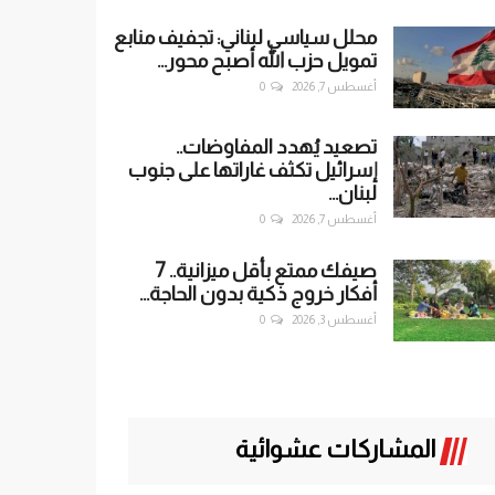
محلل سياسي لبناني: تجفيف منابع
تمويل حزب الله أصبح محور...
أغسطس 7, 2026
0
تصعيد يُهدد المفاوضات..
إسرائيل تكثف غاراتها على جنوب
لبنان...
أغسطس 7, 2026
0
صيفك ممتع بأقل ميزانية.. 7
أفكار خروج ذكية بدون الحاجة...
أغسطس 3, 2026
0
المشاركات عشوائية