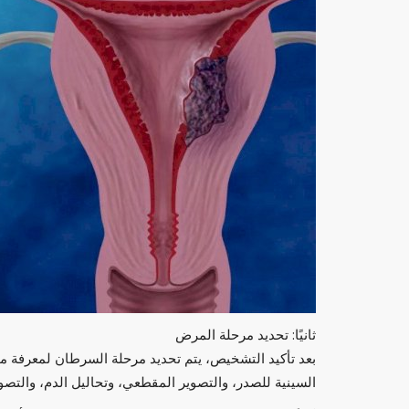
سياسة
قيعة عربية.. حيل
يدعون أن "جندي الله".. كيف استغل الإخو
كورونا بأوروبا؟
العرب مباشر
أبريل 8, 2020
0
لوطن العربي وتحاول نشر
ثانيًا: تحديد مرحلة المرض
بعد تأكيد التشخيص، يتم تحديد مرحلة السرطان لمعرفة م
السينية للصدر، والتصوير المقطعي، وتحاليل الدم، والتصوير ا