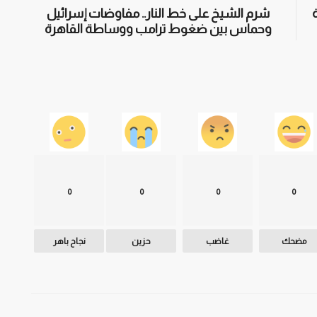
شرم الشيخ على خط النار.. مفاوضات إسرائيل
وحماس بين ضغوط ترامب ووساطة القاهرة
0
0
0
0
مضحك
غاضب
حزين
نجاح باهر