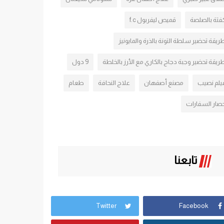
فتة بالصلصة
قميص ليفربول f.c
ريقة تحضير سلطة التونة بالذرة والمايونيز
ريقة تحضير وجبة دجاج بالكاري مع الأرز بالخلطة
9 دول
يلم نصيب
مصنع أصفهان
علاج النحافة
طعام
صار السفارات
تابعنا
Twitter
Facebook