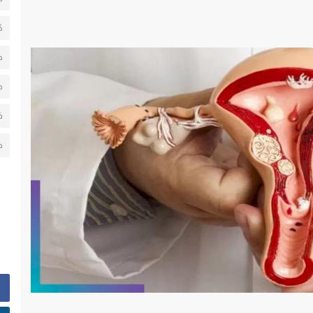
ك
ط
ط
ف
ح