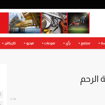
سة
مجتمع
رأي
منوعات
فيديو
كاريكاتير
 الرحم
أ
0
ط