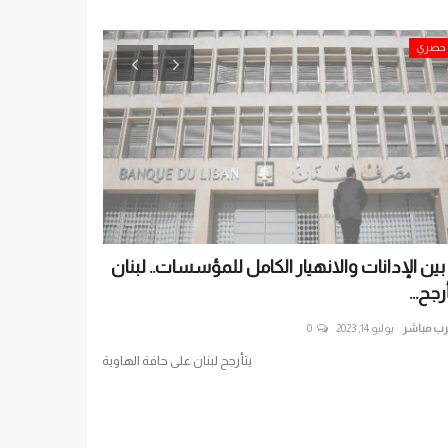
حصري
حصري
 بين الإدانات والانهيار الكامل للمؤسسات.. لبنان
ثلاث قواعد وجب
رجح...
الإسرائيلي فوق.
رب مباشر
يوليو 14, 2023
0
العرب مباشر
أبريل 12, 2025
يتأرجح لبنان على حافة الهاوية
ثلاث قواعد وجبهتان.
سوريا