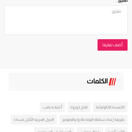
تعليق
أضف تعليقا
الكلمات
الكنيسة الكاثوليكية
لقاح كورونا
أغنية يا غايب
طريقة إعداد سلطة التونة بالذرة والمايونيز
الدول العربية الأقل فسادا
الأمير أندرو
مطار ديماس
المستشفى السعودي