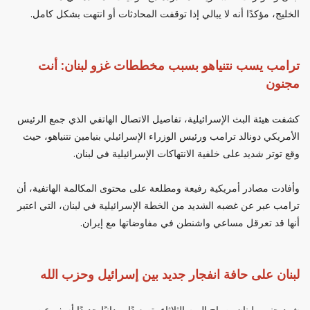
الخليج، مؤكدًا أنه لا يبالي إذا توقفت المحادثات أو انتهت بشكل كامل.
ترامب يسب نتنياهو بسبب مخططات غزو لبنان: أنت
مجنون
كشفت هيئة البث الإسرائيلية، تفاصيل الاتصال الهاتفي الذي جمع الرئيس
الأمريكي دونالد ترامب ورئيس الوزراء الإسرائيلي بنيامين نتنياهو، حيث
وقع توتر شديد على خلفية الانتهاكات الإسرائيلية في لبنان.
وأفادت مصادر أمريكية رفيعة ومطلعة على محتوى المكالمة الهاتفية، أن
ترامب عبر عن غضبه الشديد من الخطة الإسرائيلية في لبنان، التي اعتبر
أنها قد تعرقل مساعي واشنطن في مفاوضاتها مع إيران.
لبنان على حافة انفجار جديد بين إسرائيل وحزب الله
شهد جنوب لبنان، صباح اليوم الثلاثاء، تصعيدًا ميدانيًا جديدًا أسفر عن