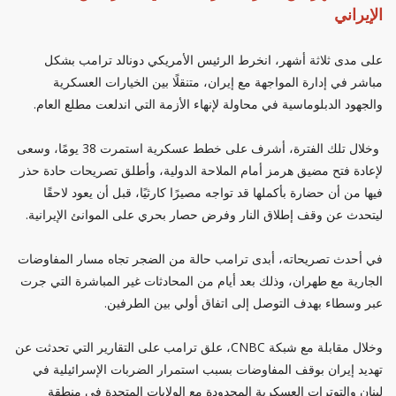
الإيراني
على مدى ثلاثة أشهر، انخرط الرئيس الأمريكي دونالد ترامب بشكل
مباشر في إدارة المواجهة مع إيران، متنقلًا بين الخيارات العسكرية
والجهود الدبلوماسية في محاولة لإنهاء الأزمة التي اندلعت مطلع العام.
وخلال تلك الفترة، أشرف على خطط عسكرية استمرت 38 يومًا، وسعى
لإعادة فتح مضيق هرمز أمام الملاحة الدولية، وأطلق تصريحات حادة حذر
فيها من أن حضارة بأكملها قد تواجه مصيرًا كارثيًا، قبل أن يعود لاحقًا
ليتحدث عن وقف إطلاق النار وفرض حصار بحري على الموانئ الإيرانية.
في أحدث تصريحاته، أبدى ترامب حالة من الضجر تجاه مسار المفاوضات
الجارية مع طهران، وذلك بعد أيام من المحادثات غير المباشرة التي جرت
عبر وسطاء بهدف التوصل إلى اتفاق أولي بين الطرفين.
وخلال مقابلة مع شبكة CNBC، علق ترامب على التقارير التي تحدثت عن
تهديد إيران بوقف المفاوضات بسبب استمرار الضربات الإسرائيلية في
لبنان والتوترات العسكرية المحدودة مع الولايات المتحدة في منطقة