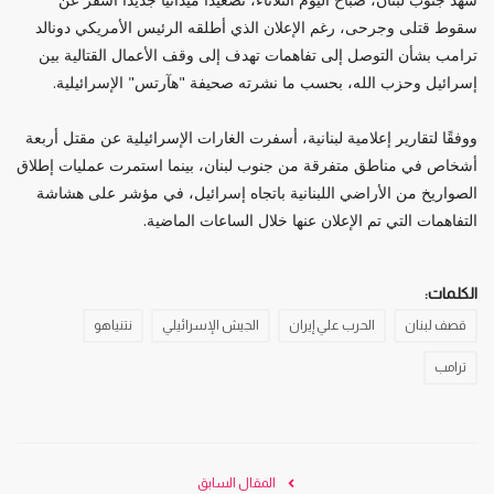
سقوط قتلى وجرحى، رغم الإعلان الذي أطلقه الرئيس الأمريكي دونالد
ترامب بشأن التوصل إلى تفاهمات تهدف إلى وقف الأعمال القتالية بين
إسرائيل وحزب الله، بحسب ما نشرته صحيفة "هآرتس" الإسرائيلية.
ووفقًا لتقارير إعلامية لبنانية، أسفرت الغارات الإسرائيلية عن مقتل أربعة
أشخاص في مناطق متفرقة من جنوب لبنان، بينما استمرت عمليات إطلاق
الصواريخ من الأراضي اللبنانية باتجاه إسرائيل، في مؤشر على هشاشة
التفاهمات التي تم الإعلان عنها خلال الساعات الماضية.
الكلمات:
قصف لبنان
الحرب علي إيران
الجيش الإسرائيلي
نتنياهو
ترامب
المقال السابق