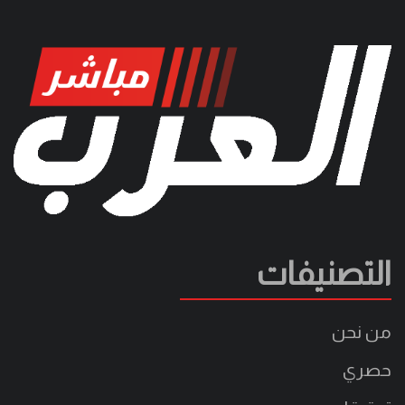
التصنيفات
من نحن
حصري