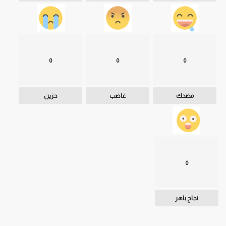
0
0
0
مضحك
غاضب
حزين
0
نجاح باهر