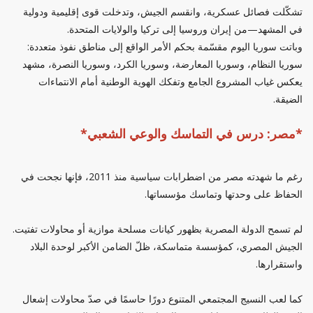
تشكّلت فصائل عسكرية، وانقسم الجيش، وتدخلت قوى إقليمية ودولية
في المشهد—من إيران وروسيا إلى تركيا والولايات المتحدة.
وباتت سوريا اليوم مقسّمة بحكم الأمر الواقع إلى مناطق نفوذ متعددة:
سوريا النظام، وسوريا المعارضة، وسوريا الكرد، وسوريا النصرة، مشهد
يعكس غياب المشروع الجامع وتفكك الهوية الوطنية أمام الانتماءات
الضيقة.
*مصر: درس في التماسك والوعي الشعبي*
رغم ما شهدته مصر من اضطرابات سياسية منذ 2011، فإنها نجحت في
الحفاظ على وحدتها وتماسك مؤسساتها.
لم تسمح الدولة المصرية بظهور كيانات مسلحة موازية أو محاولات تفتيت.
الجيش المصري، كمؤسسة متماسكة، ظلّ الضامن الأكبر لوحدة البلاد
واستقرارها.
كما لعب النسيج المجتمعي المتنوع دورًا حاسمًا في صدّ محاولات إشعال