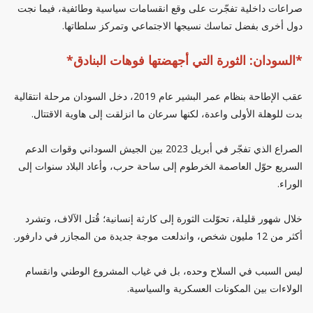
صراعات داخلية تفجّرت على وقع انقسامات سياسية وطائفية، فيما نجت
دول أخرى بفضل تماسك نسيجها الاجتماعي وتمركز سلطاتها.
*السودان: الثورة التي أجهضتها فوهات البنادق*
عقب الإطاحة بنظام عمر البشير عام 2019، دخل السودان مرحلة انتقالية
بدت للوهلة الأولى واعدة، لكنها سرعان ما انزلقت إلى هاوية الاقتتال.
الصراع الذي تفجّر في أبريل 2023 بين الجيش السوداني وقوات الدعم
السريع حوّل العاصمة الخرطوم إلى ساحة حرب، وأعاد البلاد سنوات إلى
الوراء.
خلال شهور قليلة، تحوّلت الثورة إلى كارثة إنسانية؛ قُتل الآلاف، وتشرد
أكثر من 12 مليون شخص، واندلعت موجة جديدة من المجازر في دارفور.
ليس السبب في السلاح وحده، بل في غياب المشروع الوطني وانقسام
الولاءات بين المكونات العسكرية والسياسية.