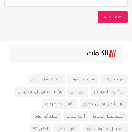
أضف تعليقا
الكلمات
القوات التركية
فيلم سفن دوجز
علاج هيشان الشعر
فوائد زيت الأفوكادو
مول ياس
تركيا تتجسس علي المعارضين
رئيس أركان الجيش المصري
الألعاب الاليكترونية
أهمية عسل المانوكا
أزمة الحبوب
الفنانة أيتن عامر
مسلسل لعبة وقلبت بجد
التغيير المناخي
الذكري 92