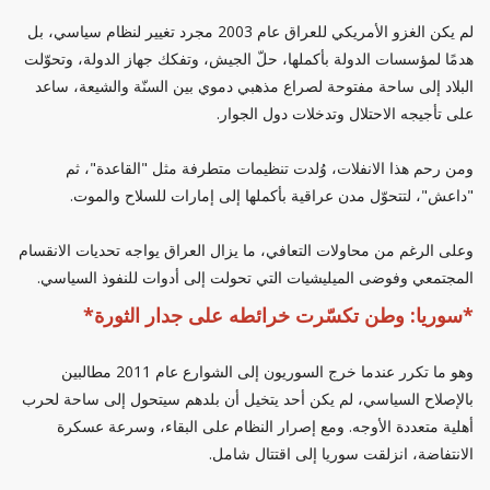
لم يكن الغزو الأمريكي للعراق عام 2003 مجرد تغيير لنظام سياسي، بل
هدمًا لمؤسسات الدولة بأكملها، حلّ الجيش، وتفكك جهاز الدولة، وتحوّلت
البلاد إلى ساحة مفتوحة لصراع مذهبي دموي بين السنّة والشيعة، ساعد
على تأجيجه الاحتلال وتدخلات دول الجوار.
ومن رحم هذا الانفلات، وُلدت تنظيمات متطرفة مثل "القاعدة"، ثم
"داعش"، لتتحوّل مدن عراقية بأكملها إلى إمارات للسلاح والموت.
وعلى الرغم من محاولات التعافي، ما يزال العراق يواجه تحديات الانقسام
المجتمعي وفوضى الميليشيات التي تحولت إلى أدوات للنفوذ السياسي.
*سوريا: وطن تكسّرت خرائطه على جدار الثورة*
وهو ما تكرر عندما خرج السوريون إلى الشوارع عام 2011 مطالبين
بالإصلاح السياسي، لم يكن أحد يتخيل أن بلدهم سيتحول إلى ساحة لحرب
أهلية متعددة الأوجه. ومع إصرار النظام على البقاء، وسرعة عسكرة
الانتفاضة، انزلقت سوريا إلى اقتتال شامل.