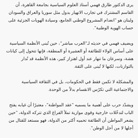
يرى الدكتور طارق فهمي أستاذ العلوم السياسية بجامعة القاهرة، أن
القاسم المشترك في تجارب الانهيار بدول مثل سوريا والعراق والسودان
ولبنان هو "انعدام المشروع الوطني الجامع، وسيادة الهويات الجزئية على
حساب الهوية الوطنية".
ويضيف فهمي في حديثه لـ"العرب مباشر"، حين تُبنى الأنظمة السياسية
على أساس الولاء للطائفة أو العشيرة أو المنطقة، فإنها تتحول إلى كيانات
هشة، وسرعان ما تنهار عند أول اهتزاز كبير، هذه الأنظمة قد تُدار
بالتوازنات، لكنها لا تُبنى على الثقة.
والمشكلة لا تكمن فقط في الحكومات، بل في الثقافة السياسية
والاجتماعية التي تكرّس الانقسام بدلاً من الوحدة.
ويشدّد حرب على أهمية ما يسميه "عقد المواطنة"، معتبرًا أن غيابه يفتح
الباب لتدخّلات خارجية وقوى موازية تملأ الفراغ الذي تتركه الدولة، "حين
يشعر المواطن أن الطائفة تحميه أكثر من الدولة، فهو مستعد للقتال من
أجلها لا من أجل الوطن".