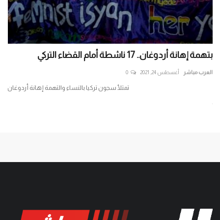
بتهمة إهانة أردوغان.. 17 ناشطة أمام القضاء التركي
متج
العرب مباشر
أغسطس 24, 2021
0
الع
تمتلأ سجون تركيا بالنساء والتهمة إهانة أردوغان
جر