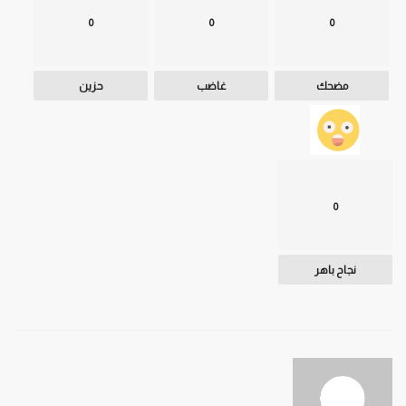
0
0
0
مضحك
غاضب
حزين
0
نجاح باهر