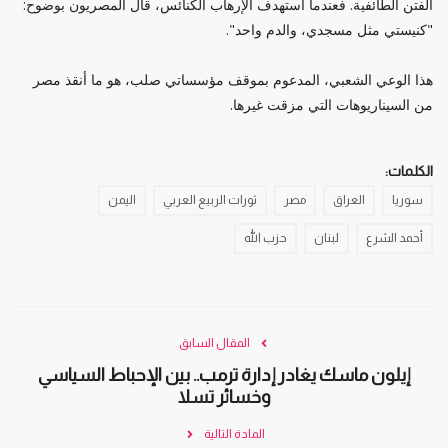
الفتن الطائفية. فعندما استهدف الإرهاب الكنائس، قال المصريون بوضوح:
"كنيستي مثل مسجدي، والدم واحد".
هذا الوعي الشعبي، المدعوم بموقف مؤسساتي صلب، هو ما أنقذ مصر
من السيناريوهات التي مزقت غيرها.
الكلمات:
سوريا
العراق
مصر
ثورات الربيع العربي
اليمن
أحمد الشرع
لبنان
حزب الله
المقال السابق
إيلون ماسك يغادر إدارة ترمب.. بين الإحباط السياسي
وخسائر تسلا
المادة التالية