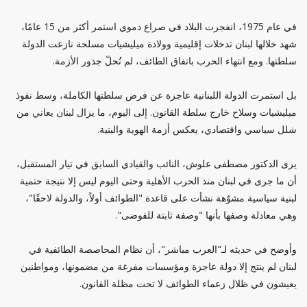
في عام 1975، انفجرت البلاد في صراع دموي استمر أكثر من 15 عامًا،
شهد خلالها لبنان تدخلات إقليمية وولادة ميليشيات مسلحة نازعت الدولة
سلطتها. ومع انتهاء الحرب باتفاق الطائف، لم تُحلّ جذور الأزمة.
بل استمرت الدولة اللبنانية عاجزة عن فرض سلطتها الكاملة، وسط نفوذ
ميليشيات وسلاح خارج سلطة القانون. إلى اليوم، ما يزال لبنان يعاني من
شلل سياسي واقتصادي، يعكس أزمة الهوية والبنية.
يرى الدكتور مصطفى علوش، النائب والقيادي السابق في تيار المستقبل،
أن ما جرى في لبنان منذ الحرب الأهلية وحتى اليوم ليس إلا نتيجة حتمية
لبنية سياسية مشوّهة نشأت على قاعدة "الطوائف أولاً، والدولة لاحقًا"،
وهي معادلة وصفها بأنها "وصفة ثابتة للفوضى".
وأوضح في حديثه لـ"العرب مباشر"، أن نظام المحاصصة الطائفية في
لبنان لم ينتج إلا دولة عاجزة ومؤسسات مفرغة من مضمونها، ومواطنين
يعيشون في ظلال زعماء الطوائف لا تحت مظلة القانون.