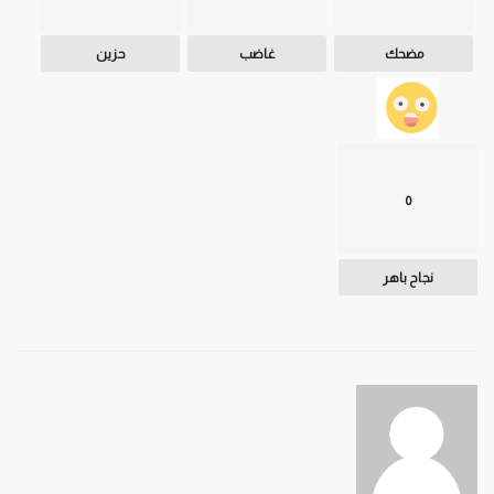
مضحك
غاضب
حزين
0
نجاح باهر