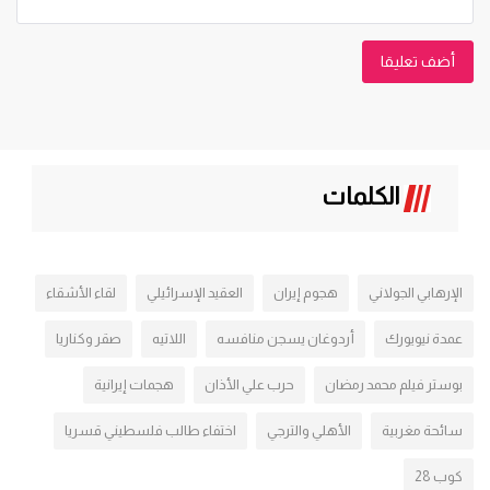
أضف تعليقا
الكلمات
الإرهابي الجولاني
هجوم إيران
العقيد الإسرائيلي
لقاء الأشقاء
عمدة نيويورك
أردوغان يسجن منافسه
اللاتيه
صقر وكناريا
بوستر فيلم محمد رمضان
حرب علي الأذان
هجمات إيرانية
سائحة مغربية
الأهلي والترجي
اختفاء طالب فلسطيني قسريا
كوب 28