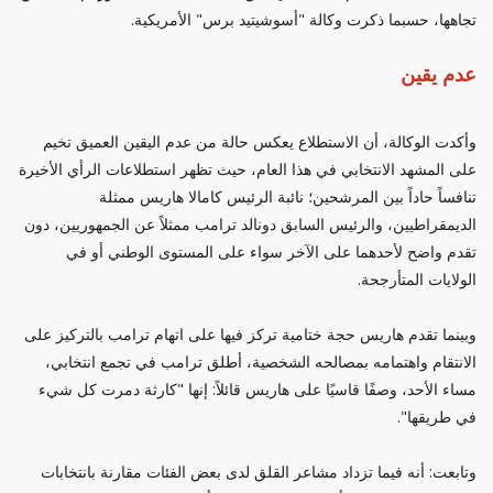
تجاهها، حسبما ذكرت وكالة "أسوشيتيد برس" الأمريكية.
عدم يقين
وأكدت الوكالة، أن الاستطلاع يعكس حالة من عدم اليقين العميق تخيم
على المشهد الانتخابي في هذا العام، حيث تظهر استطلاعات الرأي الأخيرة
تنافساً حاداً بين المرشحين؛ نائبة الرئيس كامالا هاريس ممثلة
الديمقراطيين، والرئيس السابق دونالد ترامب ممثلاً عن الجمهوريين، دون
تقدم واضح لأحدهما على الآخر سواء على المستوى الوطني أو في
الولايات المتأرجحة.
وبينما تقدم هاريس حجة ختامية تركز فيها على اتهام ترامب بالتركيز على
الانتقام واهتمامه بمصالحه الشخصية، أطلق ترامب في تجمع انتخابي،
مساء الأحد، وصفًا قاسيًا على هاريس قائلاً: إنها "كارثة دمرت كل شيء
في طريقها".
وتابعت: أنه فيما تزداد مشاعر القلق لدى بعض الفئات مقارنة بانتخابات