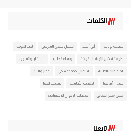
الكلمات
سفينة يونانية
آبي أحمد
الممثل حمدي الميرغني
لجنة الموت
طريفة تحضير التونة بالمكرونة
وسام قطب
سارة ليا واتسون
المنظمات الخيرية
الإرهابي محمود فتحي
مصر ولبنان
شمال أفريقيا
الألعاب الأولمبية
عجائب الدنيا
مفتي مصر السابق
شبكات الإخوان الاقتصادية
تابعنا