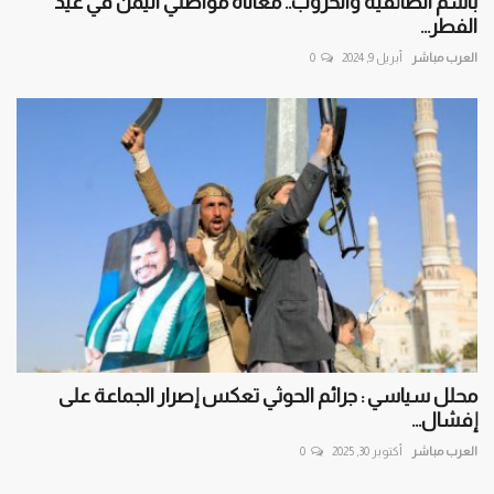
باسم الطائفية والحروب.. معاناة مواطني اليمن في عيد
الفطر...
العرب مباشر
أبريل 9, 2024
0
محلل سياسي : جرائم الحوثي تعكس إصرار الجماعة على
إفشال...
العرب مباشر
أكتوبر 30, 2025
0