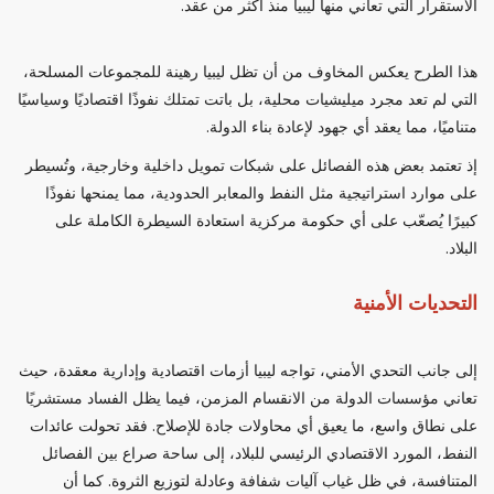
الاستقرار التي تعاني منها ليبيا منذ أكثر من عقد.
هذا الطرح يعكس المخاوف من أن تظل ليبيا رهينة للمجموعات المسلحة،
التي لم تعد مجرد ميليشيات محلية، بل باتت تمتلك نفوذًا اقتصاديًا وسياسيًا
متناميًا، مما يعقد أي جهود لإعادة بناء الدولة.
إذ تعتمد بعض هذه الفصائل على شبكات تمويل داخلية وخارجية، وتُسيطر
على موارد استراتيجية مثل النفط والمعابر الحدودية، مما يمنحها نفوذًا
كبيرًا يُصعّب على أي حكومة مركزية استعادة السيطرة الكاملة على
البلاد.
التحديات الأمنية
إلى جانب التحدي الأمني، تواجه ليبيا أزمات اقتصادية وإدارية معقدة، حيث
تعاني مؤسسات الدولة من الانقسام المزمن، فيما يظل الفساد مستشريًا
على نطاق واسع، ما يعيق أي محاولات جادة للإصلاح. فقد تحولت عائدات
النفط، المورد الاقتصادي الرئيسي للبلاد، إلى ساحة صراع بين الفصائل
المتنافسة، في ظل غياب آليات شفافة وعادلة لتوزيع الثروة. كما أن