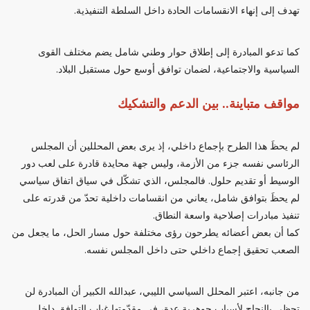
تهدف إلى إنهاء الانقسامات الحادة داخل السلطة التنفيذية.
كما تدعو المبادرة إلى إطلاق حوار وطني شامل يضم مختلف القوى
السياسية والاجتماعية، لضمان توافق أوسع حول مستقبل البلاد.
مواقف متباينة.. بين الدعم والتشكيك
لم يحظَ هذا الطرح بإجماع داخلي، إذ يرى بعض المحللين أن المجلس
الرئاسي نفسه جزء من الأزمة، وليس جهة محايدة قادرة على لعب دور
الوسيط أو تقديم حلول. فالمجلس، الذي تشكّل في سياق اتفاق سياسي
لم يحظَ بتوافق شامل، يعاني من انقسامات داخلية تحدّ من قدرته على
تنفيذ مبادرات إصلاحية واسعة النطاق.
كما أن بعض أعضائه يطرحون رؤى مختلفة حول مسار الحل، ما يجعل من
الصعب تحقيق إجماع داخلي حتى داخل المجلس نفسه.
من جانبه، اعتبر المحلل السياسي الليبي، عبدالله الكبير أن المبادرة لن
تحظى بالنجاح لأسباب جوهرية عدة، في مقدّمتها غياب التوافق داخل