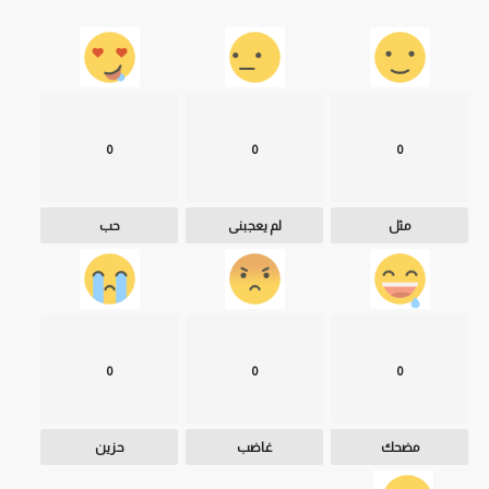
0
0
0
مثل
لم يعجبنى
حب
0
0
0
مضحك
غاضب
حزين