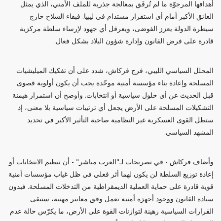
أهدافها المرجوّة ما لم تُرفَق بمعالجة جذرية للملف الأمني، الذي يمثل
العائق الأكبر أمام أي استقرار مستدام في ليبيا. فبقاء السلاح خارج
سيطرة الدولة يعزز الفوضى، ويعرقل أي جهود لإرساء سلطة مركزية
قادرة على فرض القانون وإدارة شؤون البلاد بشكل فعال.
المحلل السياسي الليبي، فرج فركاش، شدد على أن تفكيك الميليشيات
المسلحة وإعادة بناء مؤسسة أمنية موحّدة يجب أن يكون أولوية قصوى
قبل الحديث عن أي حلول سياسية أو انتخابات. وأوضح أن استمرار هيمنة
التشكيلات المسلحة على الأرض يجعل أي ترتيبات سياسية بلا معنى، إذ
ستظل القوى العسكرية غير النظامية صاحبة التأثير الأكبر في تحديد
المشهد السياسي.
وأضاف فركاش - في تصريحات لـ"العرب مباشر" - أن تنظيم الانتخابات أو
إعادة توزيع السلطة لن يكون لهما أثر فعلي في ظل غياب مؤسسات أمنية
قوية قادرة على حماية العملية الديمقراطية من التدخلات المسلحة. فبدون
سيادة القانون ووجود أجهزة أمنية تعمل وفق معايير مهنية، ستبقى
القرارات السياسية رهينة لتوازنات القوة على الأرض، ما يكرّس حالة عدم