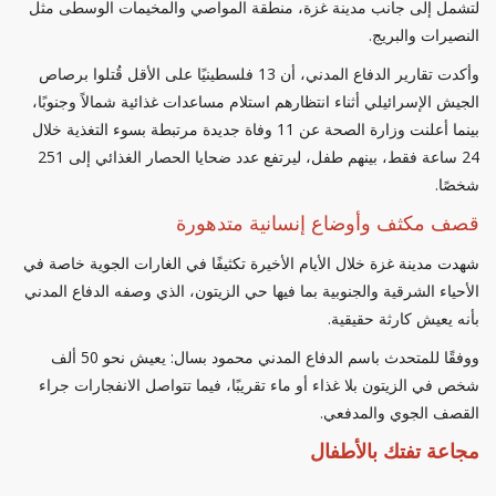
لتشمل إلى جانب مدينة غزة، منطقة المواصي والمخيمات الوسطى مثل
النصيرات والبريج.
وأكدت تقارير الدفاع المدني، أن 13 فلسطينيًا على الأقل قُتلوا برصاص
الجيش الإسرائيلي أثناء انتظارهم استلام مساعدات غذائية شمالاً وجنوبًا،
بينما أعلنت وزارة الصحة عن 11 وفاة جديدة مرتبطة بسوء التغذية خلال
24 ساعة فقط، بينهم طفل، ليرتفع عدد ضحايا الحصار الغذائي إلى 251
شخصًا.
قصف مكثف وأوضاع إنسانية متدهورة
شهدت مدينة غزة خلال الأيام الأخيرة تكثيفًا في الغارات الجوية خاصة في
الأحياء الشرقية والجنوبية بما فيها حي الزيتون، الذي وصفه الدفاع المدني
بأنه يعيش كارثة حقيقية.
ووفقًا للمتحدث باسم الدفاع المدني محمود بسال: يعيش نحو 50 ألف
شخص في الزيتون بلا غذاء أو ماء تقريبًا، فيما تتواصل الانفجارات جراء
القصف الجوي والمدفعي.
مجاعة تفتك بالأطفال