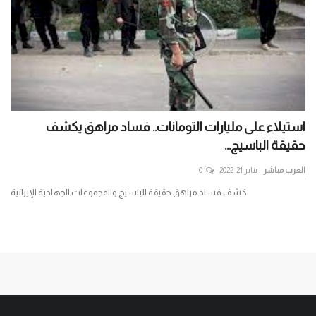
استيلاء على مليارات التومانات.. فساد مراهق يكشف
حكي
حقيقة الباسيج...
الذ
العرب مباشر
يناير 21, 2022
0
الع
ير
كشف فساد مراهق حقيقة الباسيج والمجموعات الجهادية الإيرانية
حكي
باغت