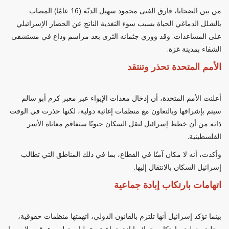
من بين الضحايا، فارق الفتى محمود سهيل الدبّة (16 عامًا) المصاب
بالشلل الدماغي الحياة بسبب سوء التغذية الناتج عن الحصار الإسرائيلي
على المساعدات. وقد ووري جثمانه الثرى بعد مراسم وداع في مستشفى
الشفاء بمدينة غزة.
الأمم المتحدة تحذر وتنتقد
أعلنت الأمم المتحدة، أن إدخال معدات الإيواء عبر معبر كرم أبو سالم
سيتم بإشرافها وبالتعاون مع منظمات إغاثية دولية، لكنها حذرت في الوقت
ذاته من أن خطط إسرائيل لنقل السكان جنوبًا ستفاقم معاناة الأسر
الفلسطينية.
وأكدت، أنه لا مكان آمنًا في القطاع، بما في ذلك المناطق التي تطالب
إسرائيل السكان بالانتقال إليها.
اتهامات بارتكاب إبادة جماعية
بينما تؤكد إسرائيل أنها تلتزم بالقانون الدولي، اتهمتها منظمات حقوقية،
محلية ودولية، بارتكاب جرائم إبادة جماعية وعمليات تطهير عرقي، لا سيما