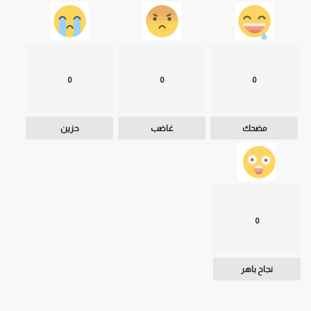
0
0
0
مضحك
غاضب
حزين
0
نجاح باهر