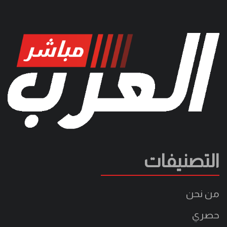
التصنيفات
من نحن
حصري