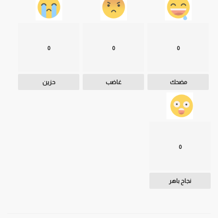
0
0
0
مضحك
غاضب
حزين
0
نجاح باهر