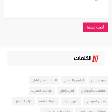
أضف تعليقا
الكلمات
جنوب جنين
الرئيس المصري
الفنانة سهير البابلي
ميليشيات أردوغان
تهرب إيران
اخوانيات المغرب
سجن الغنوشي
قانون قيصر
مكونات الفتة
لازانيا الباذجان
معتقلي سجون الحوثي
مظاهرات بنغلاديش