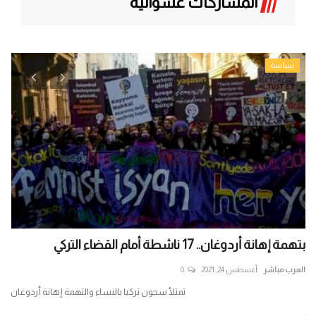
المشاركات عشوائية
سياسة
بتهمة إهانة أردوغان.. 17 ناشطة أمام القضاء التركي
متج
العرب مباشر
أغسطس 24, 2021
0
الع
تمتلأ سجون تركيا بالنساء والتهمة إهانة أردوغان
جر