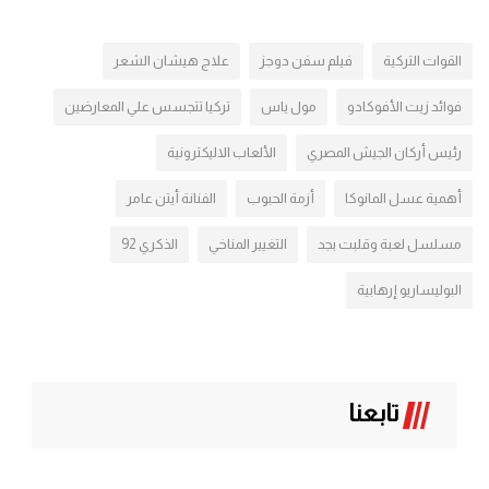
القوات التركية
فيلم سفن دوجز
علاج هيشان الشعر
فوائد زيت الأفوكادو
مول ياس
تركيا تتجسس علي المعارضين
رئيس أركان الجيش المصري
الألعاب الاليكترونية
أهمية عسل المانوكا
أزمة الحبوب
الفنانة أيتن عامر
مسلسل لعبة وقلبت بجد
التغيير المناخي
الذكري 92
البوليساريو إرهابية
تابعنا