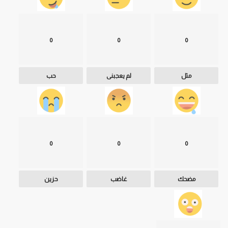
0
0
0
مثل
لم يعجبنى
حب
0
0
0
مضحك
غاضب
حزين