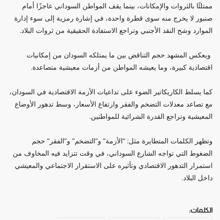
ممتلئًا بالثروات والإمكانات، بينما يقف المواطن السوداني عاجزًا أمام
صنبور لا يخرج منه سوى قطرة واحدة، في إشارة رمزية إلى سوء إدارة
الموارد وشح النقد الأجنبي وتراجع الاستفادة الحقيقية من ثروات البلاد.
ويعكس المشهد حجم التناقض بين ما يمتلكه السودان من إمكانيات
اقتصادية كبيرة، وما يعيشه المواطن من أزمات معيشية متصاعدة.
كما يسلط الكاريكاتير الضوء على تداعيات الأزمة الاقتصادية في السودان،
مع تصاعد معدلات التضخم والفقر وارتفاع الأسعار، وسط تدهور الأوضاع
المعيشية وتراجع القدرة الشرائية للمواطنين.
وتظهر الكلمات المتطايرة مثل: “الأزمة” و”التضخم” و”الفقر” حجم
الضغوط التي تواجه الشارع السوداني، في وقت تتزايد فيه المخاوف من
استمرار التدهور الاقتصادي وتأثيره على الاستقرار الاجتماعي والمعيشي
داخل البلاد.
الكلمات: